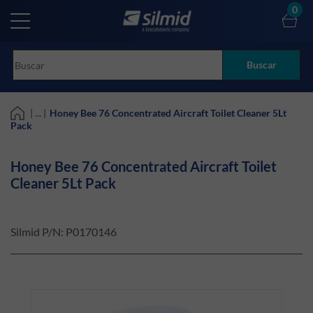
Skip
0
to
main
content
Buscar
| ... |
Honey Bee 76 Concentrated Aircraft Toilet Cleaner 5Lt
Pack
Honey Bee 76 Concentrated Aircraft Toilet
Cleaner 5Lt Pack
Silmid P/N:
P0170146