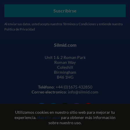
Suscribirse
Al enviar sus datos, usted acepta nuestros
Términos y Condiciones
y entiende nuestra
Política de Privacidad
Silmid.com
Unit 1 & 2 Roman Park
Roman Way
Coleshill
Birmingham
B46 1HG
Teléfono
: +44 (0)1675 432850
Correo electronico
: info@silmid.com
Utilizamos cookies en nuestro sitio web para mejorar tu
experiencia.
Haz clic aquí
para obtener más información
sobre nuestro uso.