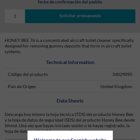
fecha de confirmación del pedido
Solicitar presupuesto
HONEY BEE 76 is a concentrated aircraft toilet cleaner specifically
designed for removing gummy deposits that form in aircraft toilet
systems.
Technical Information
Código del producto
34029090
País de Origen
United Kingdom
Data Sheets
Descarga hoy mismo la hoja técnica (TDS) del producto Honey Bee
y la hoja de datos de seguridad (SDS) del producto Honey Bee desde
Silmid. Una vez que hayas iniciado sesión o te hayas registrado, la
hoja de datos será visible para su descarga.
Welcome to our Spanish website