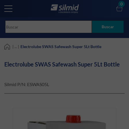
Skip
0
to
main
content
Buscar
| ... |
Electrolube SWAS Safewash Super 5Lt Bottle
Electrolube SWAS Safewash Super 5Lt Bottle
Silmid P/N:
ESWAS05L