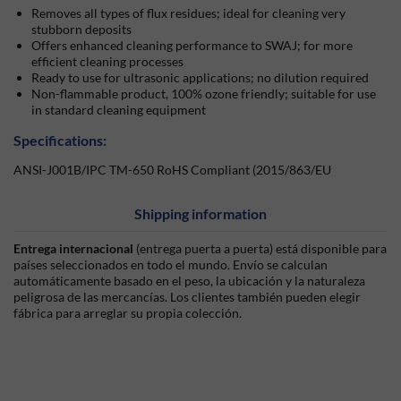
Removes all types of flux residues; ideal for cleaning very
stubborn deposits
Offers enhanced cleaning performance to SWAJ; for more
efficient cleaning processes
Ready to use for ultrasonic applications; no dilution required
Non-flammable product, 100% ozone friendly; suitable for use
in standard cleaning equipment
Specifications:
ANSI-J001B/IPC TM-650 RoHS Compliant (2015/863/EU
Shipping information
Entrega internacional
(entrega puerta a puerta) está disponible para
países seleccionados en todo el mundo. Envío se calculan
automáticamente basado en el peso, la ubicación y la naturaleza
peligrosa de las mercancías. Los clientes también pueden elegir
fábrica para arreglar su propia colección.