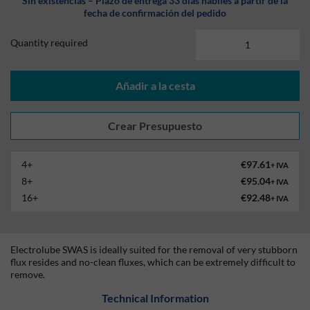
Sin existencias – Plazo de entrega 33 días hábiles a partir de la
fecha de confirmación del pedido
Quantity required
Añadir a la cesta
4+
€97.61
+ IVA
8+
€95.04
+ IVA
16+
€92.48
+ IVA
Electrolube SWAS is ideally suited for the removal of very stubborn
flux resides and no-clean fluxes, which can be extremely difficult to
remove.
Technical Information