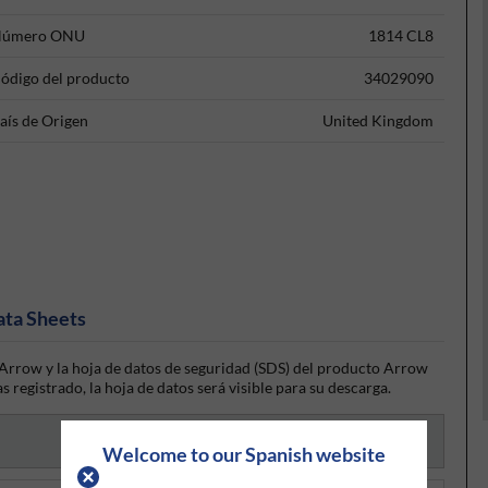
úmero ONU
1814 CL8
ódigo del producto
34029090
aís de Origen
United Kingdom
ata Sheets
Arrow y la hoja de datos de seguridad (SDS) del producto Arrow
s registrado, la hoja de datos será visible para su descarga.
Welcome to our Spanish website