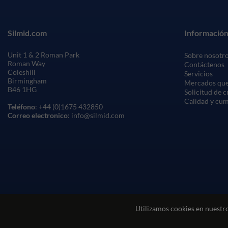
Silmid.com
Información
Unit 1 & 2 Roman Park
Sobre nosotr
Roman Way
Contáctenos
Coleshill
Servicios
Birmingham
Mercados que
B46 1HG
Solicitud de 
Calidad y cu
Teléfono
: +44 (0)1675 432850
Correo electronico
: info@silmid.com
Utilizamos cookies en nuestro