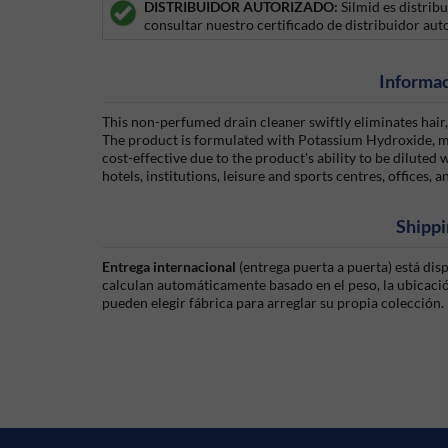
DISTRIBUIDOR AUTORIZADO:
Silmid es distri
consultar nuestro certificado de distribuidor aut
Informac
This non-perfumed drain cleaner swiftly eliminates hair,
The product is formulated with Potassium Hydroxide, mea
cost-effective due to the product's ability to be diluted wi
hotels, institutions, leisure and sports centres, offices, a
Shippi
Entrega internacional
(entrega puerta a puerta) está di
calculan automáticamente basado en el peso, la ubicación
pueden elegir fábrica para arreglar su propia colección.