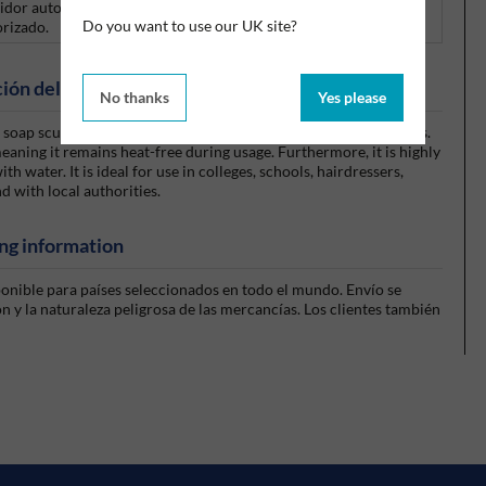
buidor autorizado de los productos Arrow.
Haga clic aquí
para
Do you want to use our UK site?
orizado.
ión del producto
No thanks
Yes please
 soap scum, fats, paper, organic debris, and slime within minutes.
ning it remains heat-free during usage. Furthermore, it is highly
th water. It is ideal for use in colleges, schools, hairdressers,
nd with local authorities.
ng information
sponible para países seleccionados en todo el mundo. Envío se
 y la naturaleza peligrosa de las mercancías. Los clientes también