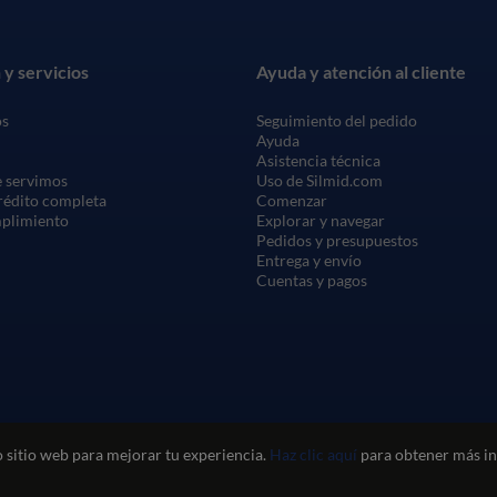
 y servicios
Ayuda y atención al cliente
os
Seguimiento del pedido
Ayuda
Asistencia técnica
 servimos
Uso de Silmid.com
crédito completa
Comenzar
mplimiento
Explorar y navegar
Pedidos y presupuestos
Entrega y envío
Cuentas y pagos
 sitio web para mejorar tu experiencia.
Haz clic aquí
para obtener más in