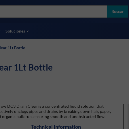
more
ol
Buscar
odas las marcas
Soluciones
ear 1Lt Bottle
ar 1Lt Bottle
ow DC3 Drain Clear is a concentrated liquid solution that
ectively unclogs pipes and drains by breaking down hair, paper,
 organic build-up, ensuring smooth and unobstructed flow.
Technical Information