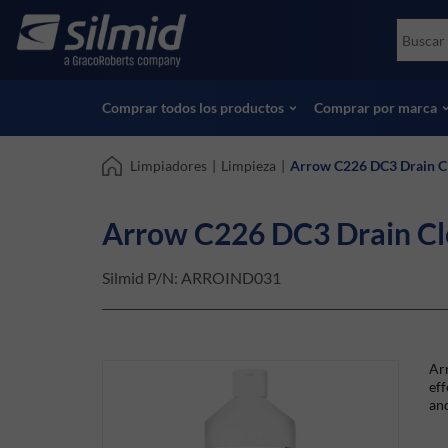
Skip
Accessories
Soco
to
Ensayos no destructivos (NDT)
Skydr
main
Ver todos los productos
Ver t
content
Comprar todos los productos
Comprar por marca
Limpiadores
|
Limpieza
|
Arrow C226 DC3 Drain Cl
Arrow C226 DC3 Drain Cle
Silmid P/N:
ARROIND031
Arr
eff
and