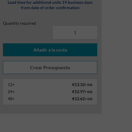
Lead time for additional units 19 business days
from date of order confirmation
Quantity required
Añadir a la cesta
12+
€13.32
+ IVA
24+
€12.97
+ IVA
48+
€12.62
+ IVA