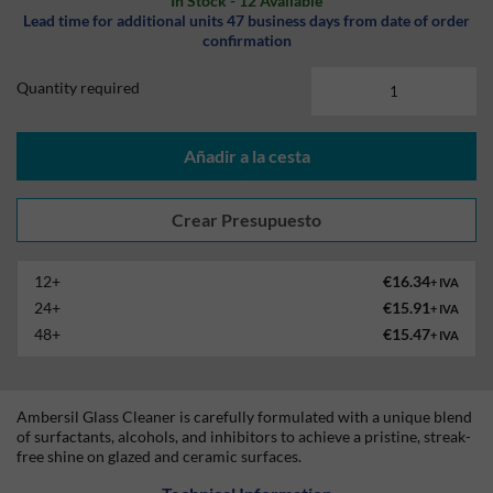
In Stock - 12 Available
Lead time for additional units 47 business days from date of order
confirmation
Quantity required
Añadir a la cesta
12+
€16.34
+ IVA
24+
€15.91
+ IVA
48+
€15.47
+ IVA
Ambersil Glass Cleaner is carefully formulated with a unique blend
of surfactants, alcohols, and inhibitors to achieve a pristine, streak-
free shine on glazed and ceramic surfaces.