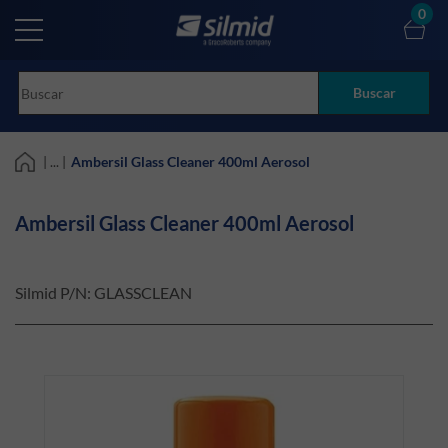
Skip
0
to
main
content
Buscar
| ... |
Ambersil Glass Cleaner 400ml Aerosol
Ambersil Glass Cleaner 400ml Aerosol
Silmid P/N:
GLASSCLEAN