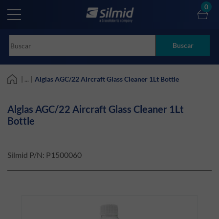
Skip
0
to
main
content
Buscar
| ... |
Alglas AGC/22 Aircraft Glass Cleaner 1Lt Bottle
Alglas AGC/22 Aircraft Glass Cleaner 1Lt
Bottle
Silmid P/N:
P1500060