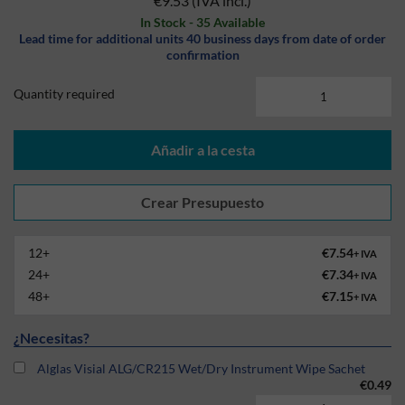
€9.53
(IVA incl.)
In Stock - 35 Available
Lead time for additional units 40 business days from date of order
confirmation
Quantity required
Añadir a la cesta
12+
€7.54
+ IVA
24+
€7.34
+ IVA
48+
€7.15
+ IVA
¿Necesitas?
Alglas Visial ALG/CR215 Wet/Dry Instrument Wipe Sachet
€0.49