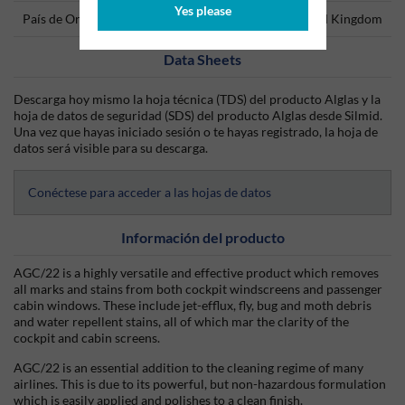
Yes please
País de Origen
United Kingdom
Data Sheets
Descarga hoy mismo la hoja técnica (TDS) del producto Alglas y la
hoja de datos de seguridad (SDS) del producto Alglas desde Silmid.
Una vez que hayas iniciado sesión o te hayas registrado, la hoja de
datos será visible para su descarga.
Conéctese para acceder a las hojas de datos
Información del producto
AGC/22 is a highly versatile and effective product which removes
all marks and stains from both cockpit windscreens and passenger
cabin windows. These include jet-efflux, fly, bug and moth debris
and water repellent stains, all of which mar the clarity of the
cockpit and cabin screens.
AGC/22 is an essential addition to the cleaning regime of many
airlines. This is due to its powerful, but non-hazardous formulation
which is easily applied and polishes to a clean finish.