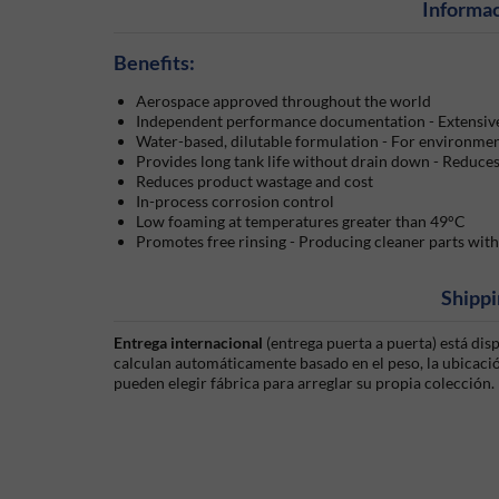
Informac
Benefits:
Aerospace approved throughout the world
Independent performance documentation - Extensive 
Water-based, dilutable formulation - For environme
Provides long tank life without drain down - Reduc
Reduces product wastage and cost
In-process corrosion control
Low foaming at temperatures greater than 49°C
Promotes free rinsing - Producing cleaner parts with
Shippi
Entrega internacional
(entrega puerta a puerta) está di
calculan automáticamente basado en el peso, la ubicación
pueden elegir fábrica para arreglar su propia colección.