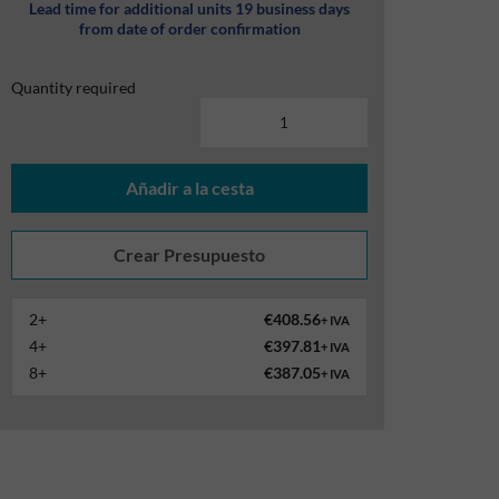
Lead time for additional units 19 business days
from date of order confirmation
Quantity required
Añadir a la cesta
2+
€408.56
+ IVA
4+
€397.81
+ IVA
8+
€387.05
+ IVA