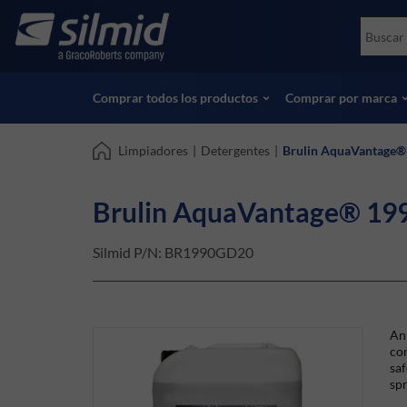
Skip
Accessories
Soco
to
Ensayos no destructivos (NDT)
Skydr
main
Ver todos los productos
Ver t
content
Comprar todos los productos
Comprar por marca
Limpiadores
|
Detergentes
|
Brulin AquaVantage®
Brulin AquaVantage® 19
Silmid P/N:
BR1990GD20
An 
com
saf
spr