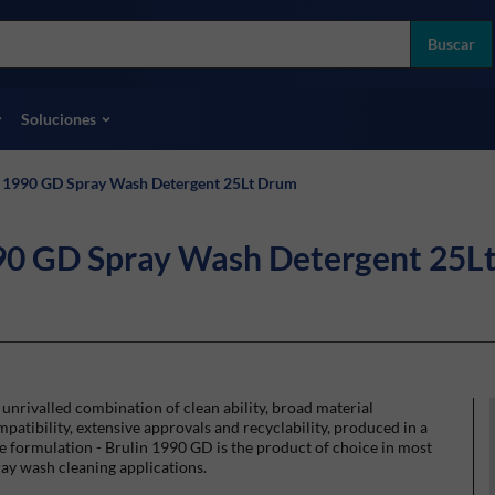
more
ol
Buscar
odas las marcas
Soluciones
 1990 GD Spray Wash Detergent 25Lt Drum
90 GD Spray Wash Detergent 25L
unrivalled combination of clean ability, broad material
patibility, extensive approvals and recyclability, produced in a
e formulation - Brulin 1990 GD is the product of choice in most
ay wash cleaning applications.