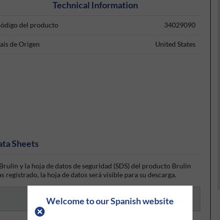
Technical Information
ódigo del producto
34029090
aís de Origen
United States
ata Sheets
rulin y la hoja de datos de seguridad (SDS) del producto Brulin
s registrado, la hoja de datos será visible para su descarga.
Welcome to our Spanish website