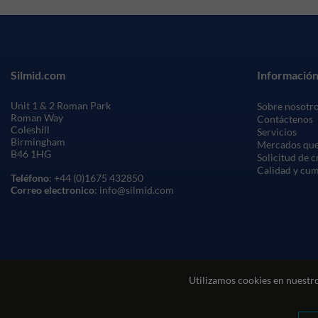
Silmid.com
Información
Unit 1 & 2 Roman Park
Sobre nosotr
Roman Way
Contáctenos
Coleshill
Servicios
Birmingham
Mercados que
B46 1HG
Solicitud de 
Calidad y cu
Teléfono
: +44 (0)1675 432850
Correo electronico
: info@silmid.com
Utilizamos cookies en nuestro