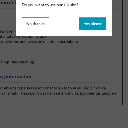
ión del producto
Do you want to use our UK site?
No thanks
Yes please
proven quality results
ntal safety & economic use
es downtime and saves on maintenance labour
 simplified cleaning
ng information
sponible para países seleccionados en todo el mundo. Envío se
 y la naturaleza peligrosa de las mercancías. Los clientes también