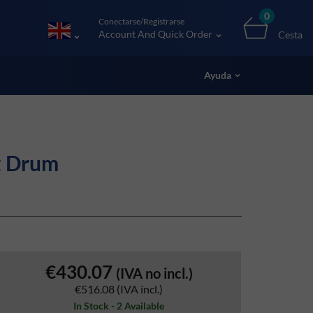
0
Conectarse/Registrarse
Account And Quick Order
Cesta
Ayuda
t Drum
€430.07
(IVA no incl.)
€516.08
(IVA incl.)
In Stock - 2 Available