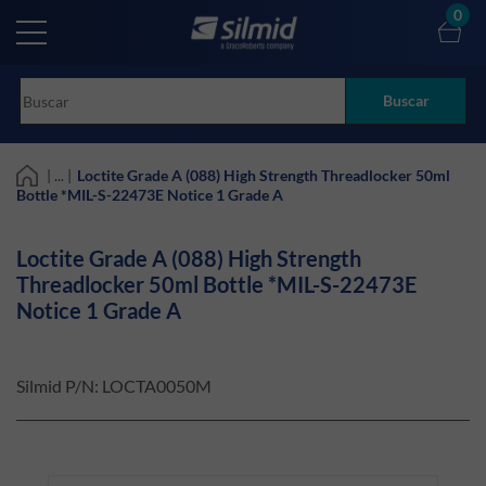
Skip
0
to
main
content
Buscar
| ... |
Loctite Grade A (088) High Strength Threadlocker 50ml
Bottle *MIL-S-22473E Notice 1 Grade A
Loctite Grade A (088) High Strength
Threadlocker 50ml Bottle *MIL-S-22473E
Notice 1 Grade A
Silmid P/N:
LOCTA0050M