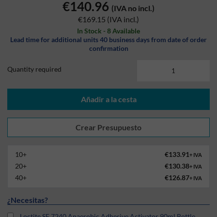
€140.96
(IVA no incl.)
€169.15
(IVA incl.)
In Stock - 8 Available
Lead time for additional units 40 business days from date of order
confirmation
Quantity required
Añadir a la cesta
10+
€133.91
+ IVA
20+
€130.38
+ IVA
40+
€126.87
+ IVA
¿Necesitas?
Loctite SF 7240 Anaerobic Adhesive Activator 90ml Bottle