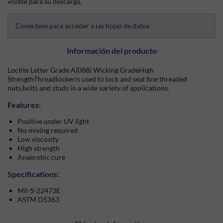
visible para su descarga.
Conéctese para acceder a las hojas de datos
Información del producto
Loctite Letter Grade A(088) Wicking GradeHigh
StrengthThreadlockeris used to lock and seal fine threaded
nuts,bolts and studs in a wide variety of applications.
Features:
Positive under UV light
No mixing required
Low viscosity
High strength
Anaerobic cure
Specifications:
Mil-S-22473E
ASTM D5363