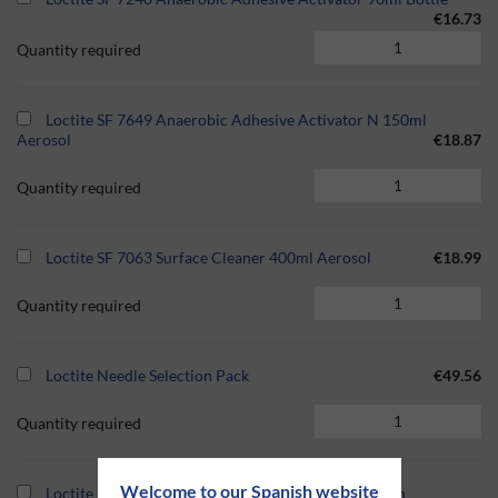
€16.73
Quantity required
Loctite SF 7649 Anaerobic Adhesive Activator N 150ml
Aerosol
€18.87
Quantity required
Loctite SF 7063 Surface Cleaner 400ml Aerosol
€18.99
Quantity required
Loctite Needle Selection Pack
€49.56
Quantity required
Welcome to our Spanish website
Loctite Pro Pump Handheld Dispenser For Use With