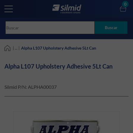
Skip
0
to
main
content
Buscar
| ... |
Alpha L107 Upholstery Adhesive 5Lt Can
Alpha L107 Upholstery Adhesive 5Lt Can
Silmid P/N:
ALPHA00037