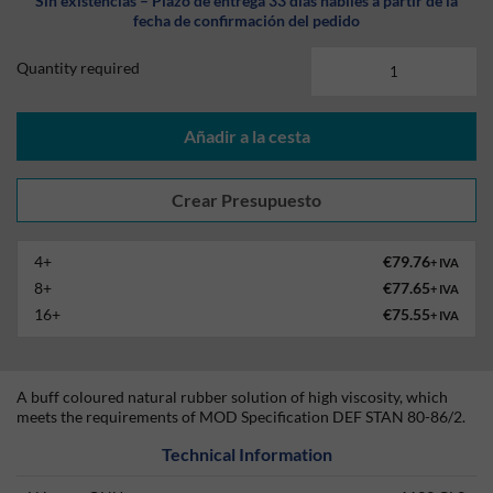
Sin existencias – Plazo de entrega 33 días hábiles a partir de la
fecha de confirmación del pedido
Quantity required
Añadir a la cesta
4+
€79.76
+ IVA
8+
€77.65
+ IVA
16+
€75.55
+ IVA
A buff coloured natural rubber solution of high viscosity, which
meets the requirements of MOD Specification DEF STAN 80-86/2.
Technical Information