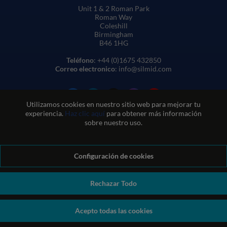
Unit 1 & 2 Roman Park
Roman Way
Coleshill
Birmingham
B46 1HG
Teléfono
: +44 (0)1675 432850
Correo electronico
: info@silmid.com
Utilizamos cookies en nuestro sitio web para mejorar tu
experiencia.
Haz clic aquí
para obtener más información
sobre nuestro uso.
Configuración de cookies
Condiciones generales de venta
Condiciones de uso del sitio web
Política de privacidad y cookies
Política de calidad
Política medioambiental
Política REACH
Rechazar Todo
Declaración sobre la esclavitud moderna
© Sil-Mid 2026 Company registration number: 1460851. VAT
Acepto todas las cookies
number: GB 338 0755 48
|
ecommerce by red