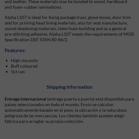
and leather. These materials may be bonded to wood, hardboard
and foam-rubber laminations.
Alpha L107 is ideal for fixing package trays, glove boxes, door trim
and for priming head lining materials, also for seat manufacture,
sound deadening materials, latex foam building and as a general
pre-stitching adhesive. Alpha L107 meets the requirements of MOD
Specification DEF STAN 80-86/2.
Features:
High viscosity
Buff coloured
5Lt can
Shipping information
Entrega internacional
(entrega puerta a puerta) está disponible para
países seleccionados en todo el mundo. Envío se calculan
automáticamente basado en el peso, la ubicación y la naturaleza
peligrosa de las mercancías. Los clientes también pueden elegir
fábrica para arreglar su propia colección.