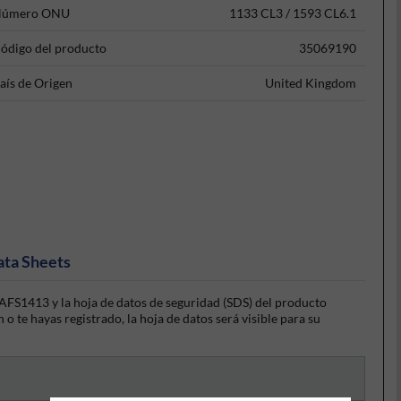
úmero ONU
1133 CL3 / 1593 CL6.1
ódigo del producto
35069190
aís de Origen
United Kingdom
ata Sheets
AFS1413 y la hoja de datos de seguridad (SDS) del producto
 te hayas registrado, la hoja de datos será visible para su