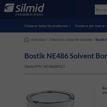
Skip
Accessories
Soco
to
Ensayos no destructivos (NDT)
Skydr
main
Ver todos los productos
Ver t
content
Comprar todos los productos
Comprar por marca
Adhesivos
|
Adhesivos a base de solvente
|
Bostik 
Bostik NE486 Solvent Bor
Silmid P/N:
NE486001LT
Bo
pol