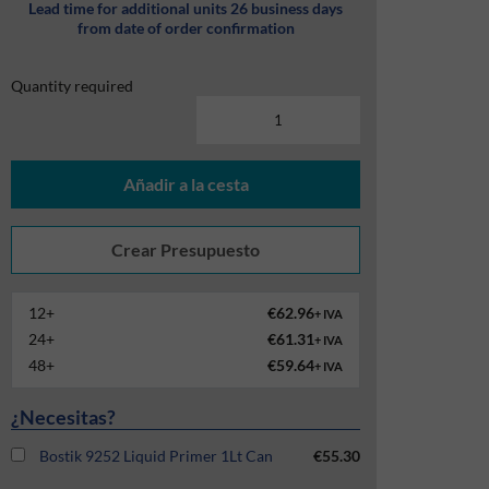
Lead time for additional units 26 business days
from date of order confirmation
Quantity required
Añadir a la cesta
12+
€62.96
+ IVA
24+
€61.31
+ IVA
48+
€59.64
+ IVA
¿Necesitas?
Bostik 9252 Liquid Primer 1Lt Can
€55.30