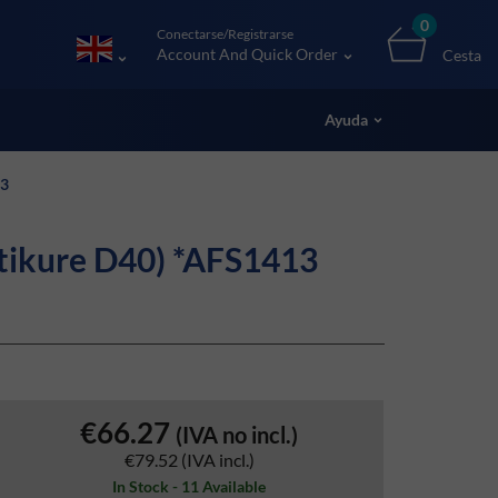
0
Conectarse/Registrarse
Account And Quick Order
Cesta
Ayuda
13
stikure D40) *AFS1413
€66.27
(IVA no incl.)
€79.52
(IVA incl.)
In Stock - 11 Available