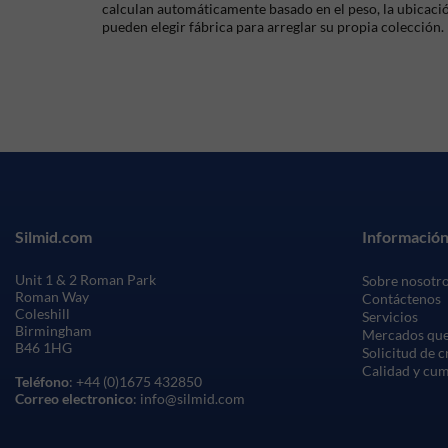
calculan automáticamente basado en el peso, la ubicación
pueden elegir fábrica para arreglar su propia colección.
Silmid.com
Información
Unit 1 & 2 Roman Park
Sobre nosotr
Roman Way
Contáctenos
Coleshill
Servicios
Birmingham
Mercados que
B46 1HG
Solicitud de 
Calidad y cu
Teléfono
: +44 (0)1675 432850
Correo electronico
: info@silmid.com