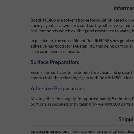
Informac
Bostik NE486 is a solvent borne formulation based on po
curing agent as a two part, cold curing adhesive system w
resilient bonds which exhibit good resistance to water, h
In particular, the cured film of Bostik NE486 has good r
adhesive has good storage stability, this being particul
such as in overseas locations.
Surface Preparation:
Ensure the surfaces to be bonded are clean and grease f
emery cloth then cleaning again with Bostik M501 clean
Adhesive Preparation:
Mix together thoroughly, for approximately 5 minutes, 
portions as supplied or by taking (by weight) 100 parts o
Shippi
Entrega internacional
(entrega puerta a puerta) está di