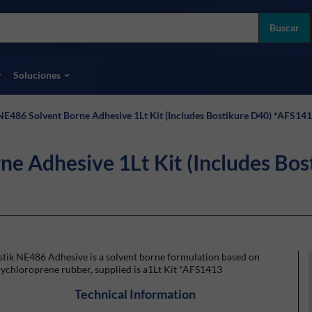
more
ol
Buscar
odas las marcas
Soluciones
NE486 Solvent Borne Adhesive 1Lt Kit (Includes Bostikure D40) *AFS14
ne Adhesive 1Lt Kit (Includes Bo
stik NE486 Adhesive is a solvent borne formulation based on
ychloroprene rubber, supplied is a1Lt Kit *AFS1413
Technical Information