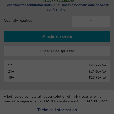
In Stock - 9 Available
Lead time for additional units 40 business days from date of order
confirmation
Quantity required
Añadir a la cesta
12+
€25.27
+ IVA
24+
€24.60
+ IVA
48+
€23.93
+ IVA
A buff coloured natural rubber solution of high viscosity, which
meets the requirements of MOD Specification DEF STAN 80-86/2.
Technical Information