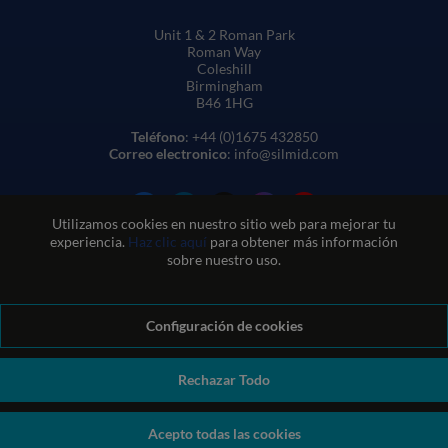
Unit 1 & 2 Roman Park
Roman Way
Coleshill
Birmingham
B46 1HG
Teléfono
: +44 (0)1675 432850
Correo electronico
: info@silmid.com
Utilizamos cookies en nuestro sitio web para mejorar tu
experiencia.
Haz clic aquí
para obtener más información
sobre nuestro uso.
Configuración de cookies
Condiciones generales de venta
Condiciones de uso del sitio web
Política de privacidad y cookies
Política de calidad
Política medioambiental
Política REACH
Rechazar Todo
Declaración sobre la esclavitud moderna
© Sil-Mid 2026 Company registration number: 1460851. VAT
Acepto todas las cookies
number: GB 338 0755 48
|
ecommerce by red