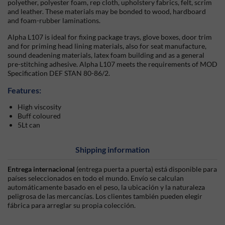
polyether, polyester foam, rep cloth, upholstery fabrics, felt, scrim
and leather. These materials may be bonded to wood, hardboard
and foam-rubber laminations.
Alpha L107 is ideal for fixing package trays, glove boxes, door trim
and for priming head lining materials, also for seat manufacture,
sound deadening materials, latex foam building and as a general
pre-stitching adhesive. Alpha L107 meets the requirements of MOD
Specification DEF STAN 80-86/2.
Features:
High viscosity
Buff coloured
5Lt can
Shipping information
Entrega internacional
(entrega puerta a puerta) está disponible para
países seleccionados en todo el mundo. Envío se calculan
automáticamente basado en el peso, la ubicación y la naturaleza
peligrosa de las mercancías. Los clientes también pueden elegir
fábrica para arreglar su propia colección.