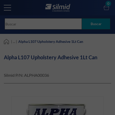
Skip
0
to
main
content
Buscar
| ... |
Alpha L107 Upholstery Adhesive 1Lt Can
Alpha L107 Upholstery Adhesive 1Lt Can
Silmid P/N:
ALPHA00036