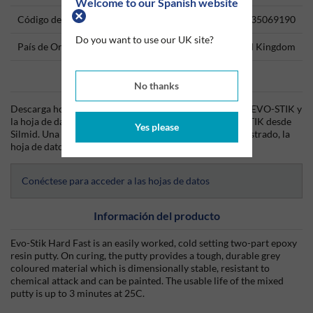
Welcome to our Spanish website
Código del producto
35069190
Do you want to use our UK site?
País de Origen
United Kingdom
Data Sheets
No thanks
Descarga hoy mismo la hoja técnica (TDS) del producto EVO-STIK y
la hoja de datos de seguridad (SDS) del producto EVO-STIK desde
Yes please
Silmid. Una vez que hayas iniciado sesión o te hayas registrado, la
hoja de datos será visible para su descarga.
Conéctese para acceder a las hojas de datos
Información del producto
Evo-Stik Hard Fast is an easily worked, cold setting two-part epoxy
resin putty. On curing, the putty provides a tough, durable grey
coloured material which is dimensionally stable, resistant to
chemical attack and can be painted. The usable life of the mixed
putty is up to 3 minutes at 25C.