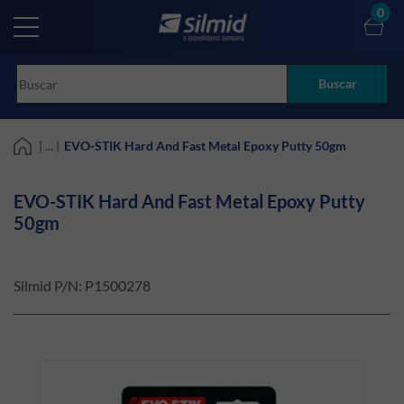
Skip
0
to
main
content
Buscar
| ... |
EVO-STIK Hard And Fast Metal Epoxy Putty 50gm
EVO-STIK Hard And Fast Metal Epoxy Putty
50gm
Silmid P/N:
P1500278