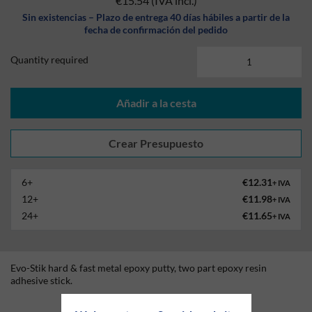
€15.54
(IVA incl.)
Sin existencias – Plazo de entrega 40 días hábiles a partir de la
fecha de confirmación del pedido
Quantity required
Añadir a la cesta
6+
€12.31
+ IVA
12+
€11.98
+ IVA
24+
€11.65
+ IVA
Evo-Stik hard & fast metal epoxy putty, two part epoxy resin
adhesive stick.
Technical Information