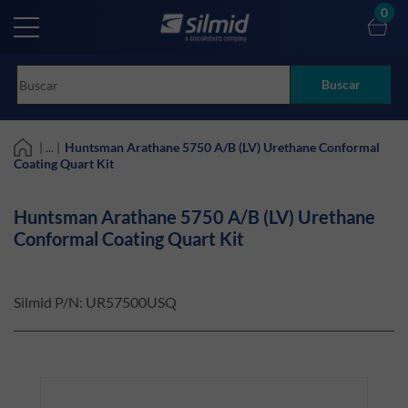
Skip
0
to
main
content
Buscar
| ... |
Huntsman Arathane 5750 A/B (LV) Urethane Conformal
Coating Quart Kit
Huntsman Arathane 5750 A/B (LV) Urethane
Conformal Coating Quart Kit
Silmid P/N:
UR57500USQ