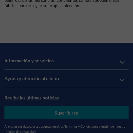
peligrosa de las mercancías. Los clientes también pueden elegir
fábrica para arreglar su propia colección.
Información y servicios
Ayuda y atención al cliente
Recibe las últimas noticias
Suscribirse
Al enviar sus datos, usted acepta nuestros
Términos y Condiciones
y entiende nuestra
Política de Privacidad