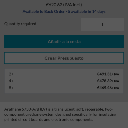
€620.62
(IVA incl.)
Available to Back Order - 5 available in 14 days
Quantity required
Añadir a la cesta
2+
€491.31
+ IVA
4+
€478.39
+ IVA
8+
€465.46
+ IVA
Arathane 5750-A/B (LV) is a translucent, soft, repairable, two-
component urethane system designed specifically for insulating
printed circuit boards and electronic components.