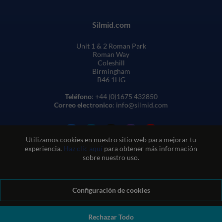
Silmid.com
Unit 1 & 2 Roman Park
Roman Way
Coleshill
Birmingham
B46 1HG
Teléfono
: +44 (0)1675 432850
Correo electronico
: info@silmid.com
Utilizamos cookies en nuestro sitio web para mejorar tu
experiencia.
Haz clic aquí
para obtener más información
sobre nuestro uso.
Configuración de cookies
Condiciones generales de venta
Condiciones de uso del sitio web
Política de privacidad y cookies
Política de calidad
Política medioambiental
Política REACH
Rechazar Todo