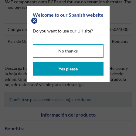
SMT components onto PCBs and for use on ceramic substrates. The
rheology is specially adapted for high-speed-dispensing.
Welcome to our Spanish website
Technical Information
Código del producto
35061000
Do you want to use our UK site?
País de Origen
Romania
No thanks
Data Sheets
Descarga hoy mismo la hoja técnica (TDS) del producto Heraeus y
Yes please
la hoja de datos de seguridad (SDS) del producto Heraeus desde
Silmid. Una vez que hayas iniciado sesión o te hayas registrado, la
hoja de datos será visible para su descarga.
Conéctese para acceder a las hojas de datos
Información del producto
Benefits: