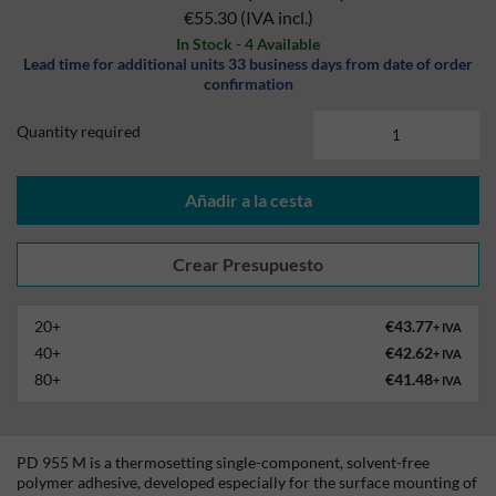
€55.30
(IVA incl.)
In Stock - 4 Available
Lead time for additional units 33 business days from date of order
confirmation
Quantity required
Añadir a la cesta
20+
€43.77
+ IVA
40+
€42.62
+ IVA
80+
€41.48
+ IVA
PD 955 M is a thermosetting single-component, solvent-free
polymer adhesive, developed especially for the surface mounting of