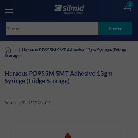
Skip
0
to
main
content
Buscar
| ... |
Heraeus PD955M SMT Adhesive 13gm Syringe (Fridge
Storage)
Heraeus PD955M SMT Adhesive 13gm
Syringe (Fridge Storage)
Silmid P/N:
P1500522