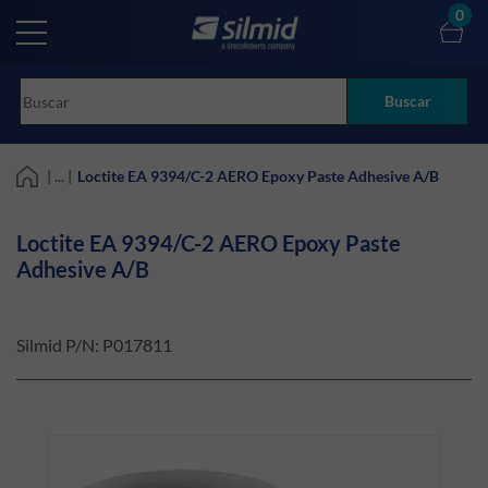
Skip
0
to
main
content
Buscar
| ... |
Loctite EA 9394/C-2 AERO Epoxy Paste Adhesive A/B
Loctite EA 9394/C-2 AERO Epoxy Paste
Adhesive A/B
Silmid P/N:
P017811