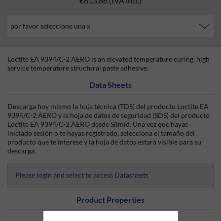
€613.68
(IVA incl.)
Loctite EA 9394/C-2 AERO is an elevated temperature curing, high
service temperature structural paste adhesive.
Data Sheets
Descarga hoy mismo la hoja técnica (TDS) del producto Loctite EA
9394/C-2 AERO y la hoja de datos de seguridad (SDS) del producto
Loctite EA 9394/C-2 AERO desde Silmid. Una vez que hayas
iniciado sesión o te hayas registrado, selecciona el tamaño del
producto que te interese y la hoja de datos estará visible para su
descarga.
Please login and select to access Datasheets
Product Properties