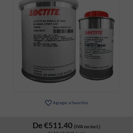
Agregar a favoritos
De
€511.40
(IVA no incl.)