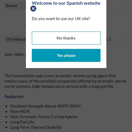
Welcome to our Spanish website
Brand
Loctite
Do you want to use our UK site?
Specifications
No thanks
US Federal Spec
MMM-A-132B Type II Form P Group 2
spec_table_disclaimer
Yes please
Información del producto
The formulation uses a non-aromatic amine curing agent that
retains many of the excellent properties offered by aromatic amine
cured systems, high-temperature service with a long pot life.
Features:
Excellent Strength Above 400°F/204°C
Non-MDA
Non-Aromatic Amine Curing Agents
Long Pot Life
Long-Term Thermal Stability