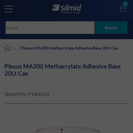
Skip
0
to
main
content
Buscar
| ... |
Plexus MA300 Methacrylate Adhesive Base 20Lt Can
Plexus MA300 Methacrylate Adhesive Base
20Lt Can
Silmid P/N:
P1400126