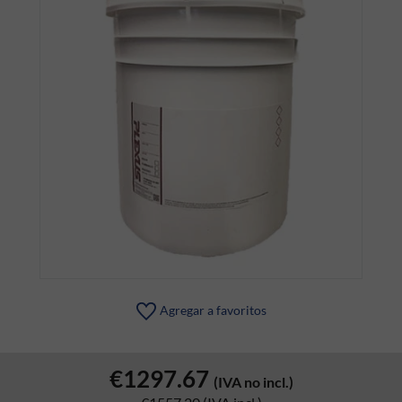
Agregar a favoritos
€1297.67
(IVA no incl.)