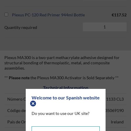
Plexus PC-120 Red Primer 944ml Bottle
€117.52
Quantity required
Plexus MA300 is a two-part methacrylate adhesive designed for
structural bonding of thermoplastic, metal, and composite
assemblies.
**
Please note
the Plexus MA300 Activator is Sold Separately **
Technical Information
Welcome to our Spanish website
Número ONU
1133 CL3
Código del producto
35069190
Do you want to use our UK site?
País de Origen
Ireland