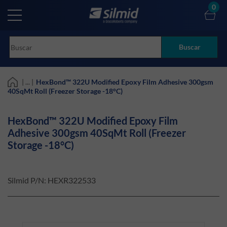
Skip
0
to
main
content
Buscar
| ... |
HexBond™ 322U Modified Epoxy Film Adhesive 300gsm
40SqMt Roll (Freezer Storage -18°C)
HexBond™ 322U Modified Epoxy Film
Adhesive 300gsm 40SqMt Roll (Freezer
Storage -18°C)
Silmid P/N:
HEXR322533