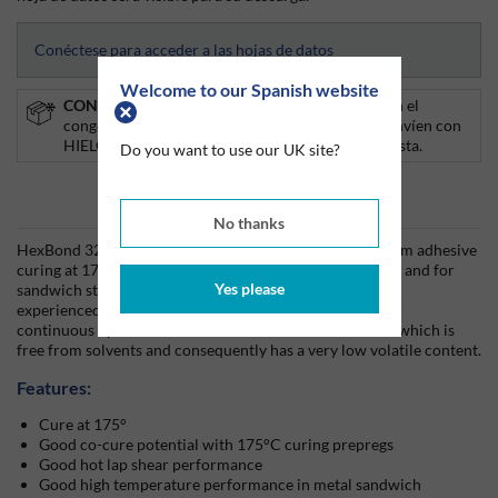
Conéctese para acceder a las hojas de datos
Welcome to our Spanish website
CONGELADOR:
Este producto debe guardarse en el
congelador y se recomienda que los pedidos se envíen con
HIELO SECO.
Haga clic aquí
para añadirlo a su cesta.
Do you want to use our UK site?
Información del producto
No thanks
HexBond 322U is a high performance modified epoxy film adhesive
curing at 175°C. It is suitable for bonding metal to metal and for
Yes please
sandwich structures, where operating temperatures are
experienced up to 220°C for short periods, or 200°C for
continuous operation. HexBond 322U is a hot melt film which is
free from solvents and consequently has a very low volatile content.
Features:
Cure at 175°
Good co-cure potential with 175°C curing prepregs
Good hot lap shear performance
Good high temperature performance in metal sandwich