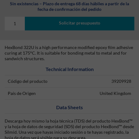
Sin existencias – Plazo de entrega 68 días hábiles a partir de la
fecha de confirmación del pedido
Solicitar presupuesto
HexBond 322U is a high performance modified epoxy film adhesive
curing at 175°C. It is suitable for bonding metal to metal and for
sandwich structures.
Technical Information
Código del producto
39209928
País de Origen
United Kingdom
Data Sheets
Descarga hoy mismo la hoja técnica (TDS) del producto HexBond™
y la hoja de datos de seguridad (SDS) del producto HexBond™ desde
Silmid. Una vez que hayas iniciado sesión o te hayas registrado, la
hoja de datos será visible para su descarga.