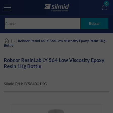
Skip
0
to
main
content
Buscar
| ... |
Robnor ResinLab LY 564 Low Viscosity Epoxy Resin 1Kg
Bottle
Robnor ResinLab LY 564 Low Viscosity Epoxy
Resin 1Kg Bottle
Silmid P/N:
LY564001KG