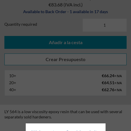
€83.68
(IVA incl.)
Available to Back Order - 1 available in 17 days
Quantity required
Añadir a la cesta
10+
€66.24
+ IVA
20+
€64.51
+ IVA
40+
€62.76
+ IVA
LY 564 is a low viscosity epoxy resin that can be used with several
separately sold hardeners.
Technical Information