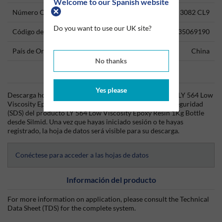
Welcome to our Spanish website
Número ONU
3082 CL9
Do you want to use our UK site?
Código del producto
35069190
País de Origen
China
No thanks
Data Sheets
Yes please
Descarga hoy mismo la hoja técnica (TDS) del producto LY 564 Low
Viscosity Epoxy Resin 1Kg Bottle y la hoja de datos de seguridad
(SDS) del producto LY 564 Low Viscosity Epoxy Resin 1Kg Bottle
desde Silmid. Una vez que hayas iniciado sesión o te hayas
registrado, la hoja de datos será visible para su descarga.
Conéctese para acceder a las hojas de datos
Información del producto
For more information on application, please consult the Technical
Data Sheet (TDS) for the complete system.