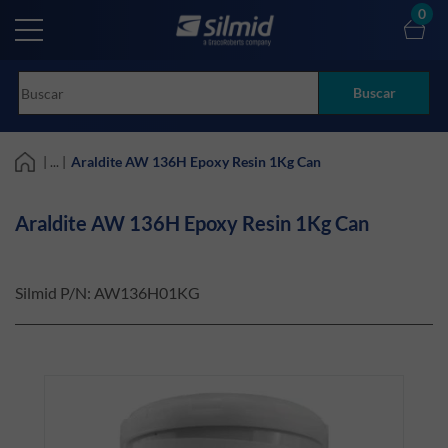
Skip
0
to
main
content
Buscar
| ... |
Araldite AW 136H Epoxy Resin 1Kg Can
Araldite AW 136H Epoxy Resin 1Kg Can
Silmid P/N:
AW136H01KG