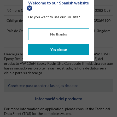
Technical Information
Welcome to our Spanish website
Número ONU
3082 CL9
Do you want to use our UK site?
Código del producto
35069190
País de Origen
United Kingdom
No thanks
Data Sheets
Yes please
Descarga hoy mismo la hoja técnica (TDS) del producto AW 136H
Epoxy Resin 1Kg Can y la hoja de datos de seguridad (SDS) del
producto AW 136H Epoxy Resin 1Kg Can desde Silmid. Una vez que
hayas iniciado sesión o te hayas registrado, la hoja de datos será
visible para su descarga.
Conéctese para acceder a las hojas de datos
Información del producto
For more information on application, please consult the Technical
Data Sheet (TDS) for the complete system.