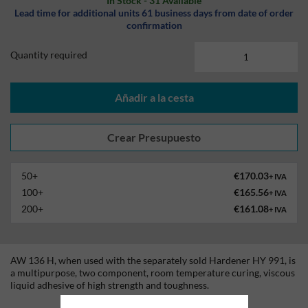
In Stock - 31 Available
Lead time for additional units 61 business days from date of order
confirmation
Quantity required
Añadir a la cesta
50+
€170.03
+ IVA
100+
€165.56
+ IVA
200+
€161.08
+ IVA
AW 136 H, when used with the separately sold Hardener HY 991, is
a multipurpose, two component, room temperature curing, viscous
liquid adhesive of high strength and toughness.