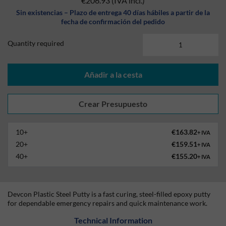
€206.93
(IVA incl.)
Sin existencias – Plazo de entrega 40 días hábiles a partir de la
fecha de confirmación del pedido
Quantity required
Añadir a la cesta
10+
€163.82
+ IVA
20+
€159.51
+ IVA
40+
€155.20
+ IVA
Devcon Plastic Steel Putty is a fast curing, steel-filled epoxy putty
for dependable emergency repairs and quick maintenance work.
Technical Information