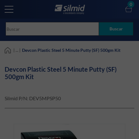
Skip
0
to
main
content
Buscar
| ... |
Devcon Plastic Steel 5 Minute Putty (SF) 500gm Kit
Devcon Plastic Steel 5 Minute Putty (SF)
500gm Kit
Silmid P/N:
DEV5MPSP50