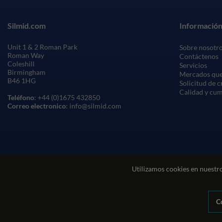
Silmid.com
Información
Unit 1 & 2 Roman Park
Sobre nosotr
Roman Way
Contáctenos
Coleshill
Servicios
Birmingham
Mercados que
B46 1HG
Solicitud de 
Calidad y cu
Teléfono
: +44 (0)1675 432850
Correo electronico
: info@silmid.com
Utilizamos cookies en nuestro
C
Condiciones generales de venta
Condiciones de uso del sitio web