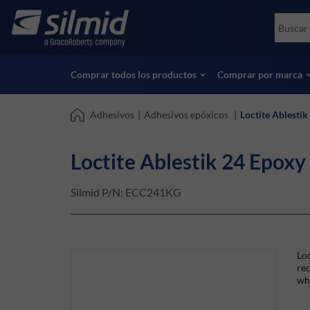
Skip
Accessories
Soco
to
Ensayos no destructivos (NDT)
Skydr
main
Ver todos los productos
Ver t
content
Comprar todos los productos
Comprar por marca
Adhesivos
|
Adhesivos epóxicos
|
Loctite Ablesti
Loctite Ablestik 24 Epoxy
Silmid P/N:
ECC241KG
Loc
rec
whe