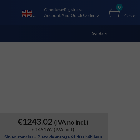
0
Conectarse/Registrarse
Account And Quick Order
Cesta
Ayuda
€1243.02
(IVA no incl.)
€1491.62
(IVA incl.)
Sin existencias – Plazo de entrega 61 días hábiles a