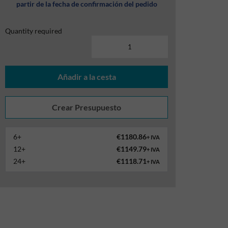
partir de la fecha de confirmación del pedido
Quantity required
Añadir a la cesta
6+
€1180.86
+ IVA
12+
€1149.79
+ IVA
24+
€1118.71
+ IVA