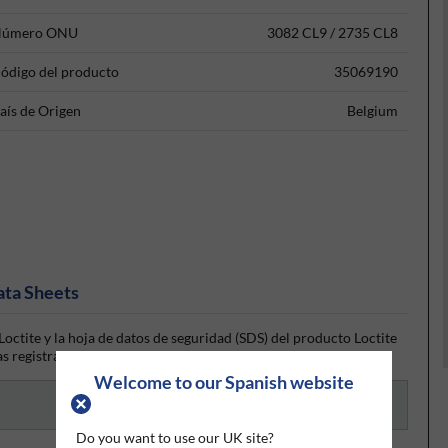
úmero ONU
3082 CL9 / 2735 CL8
ódigo del producto
35069190
aís de Origen
Belgium
ata Sheets
octite y la hoja de datos de seguridad (SDS) del producto Loctite
s registrado, la hoja de datos será visible para su descarga.
Welcome to our Spanish website
Do you want to use our UK site?