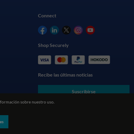
Connect
Shop Securely
Recibe las últimas noticias
Suscribirse
formación sobre nuestro uso.
Al enviar sus datos, usted acepta nuestros
Términos y
Condiciones
y entiende nuestra
Política de Privacidad
es
biental
Política REACH
Declaración sobre la esclavitud moderna