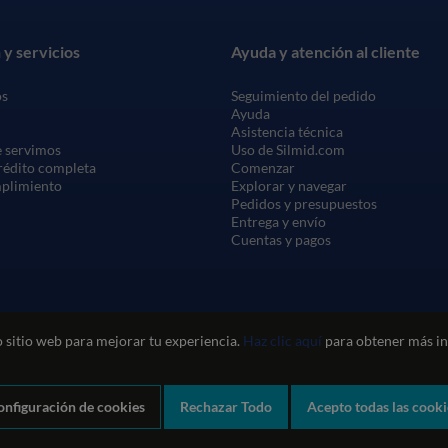
 y servicios
Ayuda y atención al cliente
os
Seguimiento del pedido
Ayuda
Asistencia técnica
 servimos
Uso de Silmid.com
crédito completa
Comenzar
mplimiento
Explorar y navegar
Pedidos y presupuestos
Entrega y envío
Cuentas y pagos
 sitio web para mejorar tu experiencia.
Haz clic aquí
para obtener más in
onfiguración de cookies
Rechazar Todo
Acepto todas las cooki
Política de privacidad y cookies
Política de calidad
Política medioam