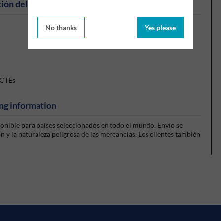
ión del producto
No thanks
Yes please
 CTEs
ng information
sponible para países seleccionados en todo el mundo. Envío se
 y la naturaleza peligrosa de las mercancías. Los clientes también