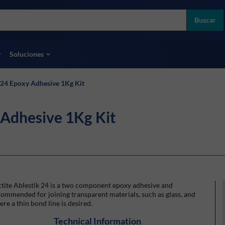
more
ol
Buscar
odas las marcas
Soluciones
k 24 Epoxy Adhesive 1Kg Kit
 Adhesive 1Kg Kit
tite Ablestik 24 is a two component epoxy adhesive and
ommended for joining transparent materials, such as glass, and
re a thin bond line is desired.
Technical Information