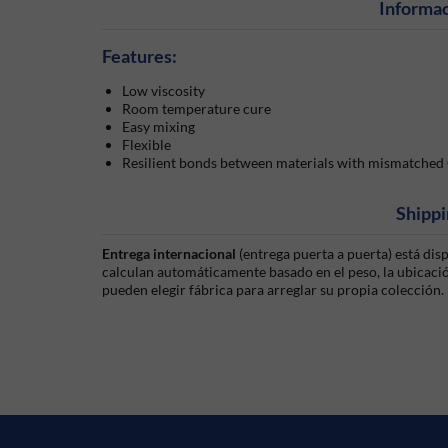
Informac
Features:
Low viscosity
Room temperature cure
Easy mixing
Flexible
Resilient bonds between materials with mismatched
Shippi
Entrega internacional
(entrega puerta a puerta) está di
calculan automáticamente basado en el peso, la ubicación
pueden elegir fábrica para arreglar su propia colección.