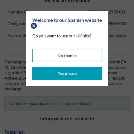
Technical Information
Número ONU
3082 CL9 / 2735 CL8
Welcome to our Spanish website
Código del producto
35061000
País de Origen
United States
Do you want to use our UK site?
Data Sheets
No thanks
Descarga hoy mismo la hoja técnica (TDS) del producto Loctite EA
1C Off-White Epoxy Adhesive Sealant 4oz Kit y la hoja de datos de
seguridad (SDS) del producto Loctite EA 1C Off-White Epoxy
Yes please
Adhesive Sealant 4oz Kit desde Silmid. Una vez que hayas iniciado
sesión o te hayas registrado, la hoja de datos será visible para su
descarga.
Conéctese para acceder a las hojas de datos
Información del producto
Features: