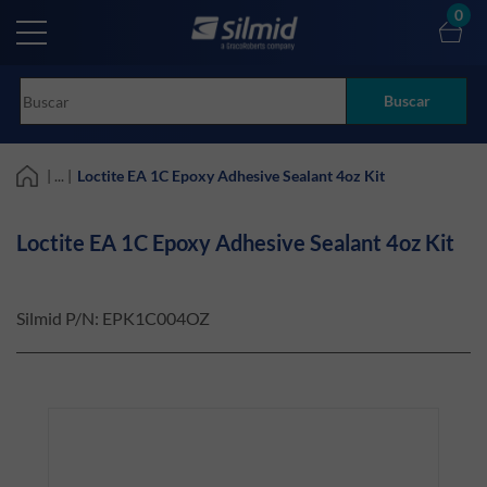
Skip
0
to
main
content
Buscar
| ... |
Loctite EA 1C Epoxy Adhesive Sealant 4oz Kit
Loctite EA 1C Epoxy Adhesive Sealant 4oz Kit
Silmid P/N:
EPK1C004OZ