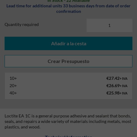
In Stock - 22 Available
Lead time for additional units 33 business days from date of order
confirmation
Quantity required
Añadir a la cesta
10+
€27.42
+ IVA
20+
€26.69
+ IVA
40+
€25.98
+ IVA
Loctite EA 1C is a general purpose adhesive and sealant that bonds,
seals, and repairs a wide variety of materials including metals, most
plastics, and wood.