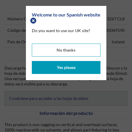
Technical Information
Welcome to our Spanish website
Número ONU
3082 CL9 / 3267 CL8
Código del producto
35069190
Do you want to use our UK site?
País de Origen
Ireland
No thanks
Data Sheets
Yes please
Descarga hoy mismo la hoja técnica (TDS) del producto Devcon y la
hoja de datos de seguridad (SDS) del producto Devcon desde Silmid.
Una vez que hayas iniciado sesión o te hayas registrado, la hoja de
datos será visible para su descarga.
Conéctese para acceder a las hojas de datos
Información del producto
This product is non-sagging on vertical and overhead surfaces,
100% reactive with no solvents, and allows part fixturing in less