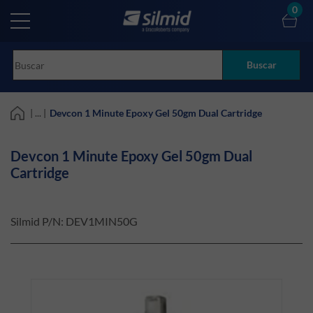
Skip
0
to
main
content
Buscar
| ... |
Devcon 1 Minute Epoxy Gel 50gm Dual Cartridge
Devcon 1 Minute Epoxy Gel 50gm Dual
Cartridge
Silmid P/N:
DEV1MIN50G