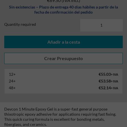
€69.50
(IVA incl.)
Sin existencias – Plazo de entrega 40 días hábiles a partir de la
fecha de confirmación del pedido
Quantity required
Añadir a la cesta
12+
€55.03
+ IVA
24+
€53.58
+ IVA
48+
€52.14
+ IVA
Devcon 1 Minute Epoxy Gel is a super-fast general purpose
thixotropic epoxy adhesive for applications requiring fast fixing.
This quick curing formula is excellent for bonding metals,
fiberglass, and ceramics.