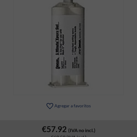
Agregar a favoritos
€57.92
(IVA no incl.)