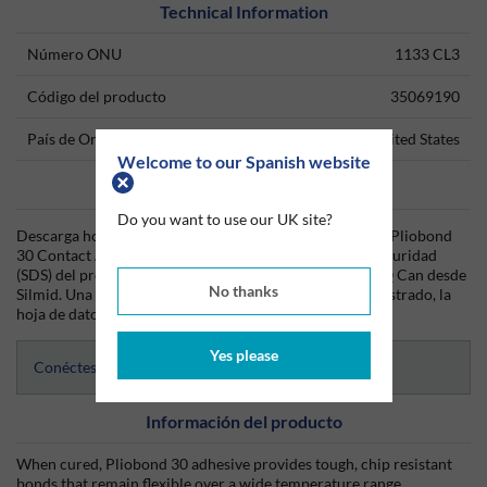
Technical Information
Número ONU
1133 CL3
Código del producto
35069190
País de Origen
United States
Welcome to our Spanish website
Data Sheets
Do you want to use our UK site?
Descarga hoy mismo la hoja técnica (TDS) del producto Pliobond
30 Contact Adhesive 1USQ Can y la hoja de datos de seguridad
(SDS) del producto Pliobond 30 Contact Adhesive 1USQ Can desde
No thanks
Silmid. Una vez que hayas iniciado sesión o te hayas registrado, la
hoja de datos será visible para su descarga.
Yes please
Conéctese para acceder a las hojas de datos
Información del producto
When cured, Pliobond 30 adhesive provides tough, chip resistant
bonds that remain flexible over a wide temperature range.