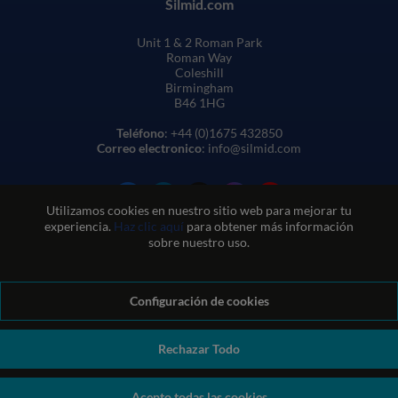
Silmid.com
Unit 1 & 2 Roman Park
Roman Way
Coleshill
Birmingham
B46 1HG
Teléfono
: +44 (0)1675 432850
Correo electronico
: info@silmid.com
Utilizamos cookies en nuestro sitio web para mejorar tu
experiencia.
Haz clic aquí
para obtener más información
sobre nuestro uso.
Configuración de cookies
Condiciones generales de venta
Condiciones de uso del sitio web
Política de privacidad y cookies
Política de calidad
Política medioambiental
Política REACH
Rechazar Todo
Declaración sobre la esclavitud moderna
© Sil-Mid 2026 Company registration number: 1460851. VAT
Acepto todas las cookies