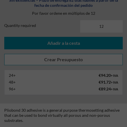
Sin existencias – Plazo de entrega 82 días hábiles a partir de la
fecha de confirmación del pedido
Por favor ordene en múltiplos de 12
Quantity required
Añadir a la cesta
24+
€94.20
+ IVA
48+
€91.72
+ IVA
96+
€89.24
+ IVA
Pliobond 30 adhesive is a general purpose thermosetting adhesive
that can be used to bond virtually all porous and non-porous
substrates.