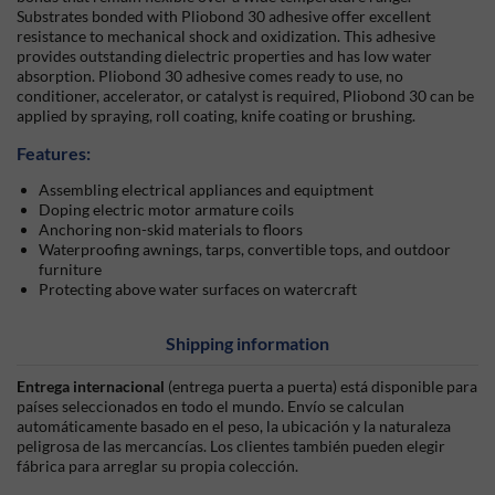
Substrates bonded with Pliobond 30 adhesive offer excellent
resistance to mechanical shock and oxidization. This adhesive
provides outstanding dielectric properties and has low water
absorption. Pliobond 30 adhesive comes ready to use, no
conditioner, accelerator, or catalyst is required, Pliobond 30 can be
applied by spraying, roll coating, knife coating or brushing.
Features:
Assembling electrical appliances and equiptment
Doping electric motor armature coils
Anchoring non-skid materials to floors
Waterproofing awnings, tarps, convertible tops, and outdoor
furniture
Protecting above water surfaces on watercraft
Shipping information
Entrega internacional
(entrega puerta a puerta) está disponible para
países seleccionados en todo el mundo. Envío se calculan
automáticamente basado en el peso, la ubicación y la naturaleza
peligrosa de las mercancías. Los clientes también pueden elegir
fábrica para arreglar su propia colección.