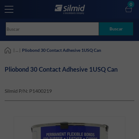
Skip
0
to
main
content
Buscar
| ... |
Pliobond 30 Contact Adhesive 1USQ Can
Pliobond 30 Contact Adhesive 1USQ Can
Silmid P/N:
P1400219