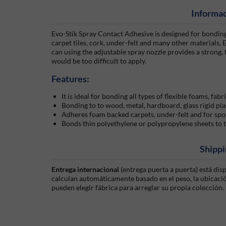
Informac
Evo-Stik Spray Contact Adhesive is designed for bonding
carpet tiles, cork, under-felt and many other materials, 
can using the adjustable spray nozzle provides a strong
would be too difficult to apply.
Features:
It is ideal for bonding all types of flexible foams, fabri
Bonding to to wood, metal, hardboard, glass rigid pl
Adheres foam backed carpets, under-felt and for spot 
Bonds thin polyethylene or polypropylene sheets to
Shippi
Entrega internacional
(entrega puerta a puerta) está di
calculan automáticamente basado en el peso, la ubicación
pueden elegir fábrica para arreglar su propia colección.