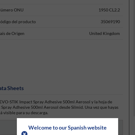
úmero ONU
1950 CL2.2
ódigo del producto
35069190
aís de Origen
United Kingdom
ata Sheets
 EVO-STIK Impact Spray Adhesive 500ml Aerosol y la hoja de
 Spray Adhesive 500ml Aerosol desde Silmid. Una vez que hayas
rá visible para su descarga.
Welcome to our Spanish website