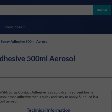
more
ol
Buscar
odas las marcas
Soluciones
 Spray Adhesive 500ml Aerosol
dhesive 500ml Aerosol
-Stik Spray Contact Adhesive is a rapid drying solvent borne
osol based adhesive that is quick and easy to apply. Supplied is a
0ml aerosol.
Technical Information