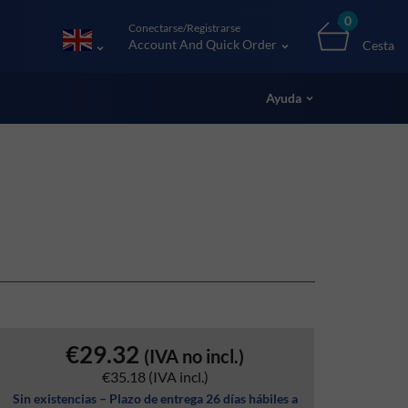
0
Conectarse/Registrarse
Account And Quick Order
Cesta
Ayuda
€29.32
(IVA no incl.)
€35.18
(IVA incl.)
Sin existencias – Plazo de entrega 26 días hábiles a