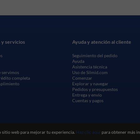
 y servicios
Ayuda y atención al cliente
os
Seguimiento del pedido
Ayuda
Asistencia técnica
 servimos
Uso de Silmid.com
crédito completa
Comenzar
mplimiento
Explorar y navegar
Pedidos y presupuestos
Entrega y envío
Cuentas y pagos
 sitio web para mejorar tu experiencia.
Haz clic aquí
para obtener más in