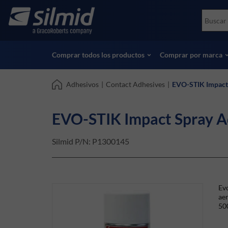
Skip
Accessories
Soco
to
Ensayos no destructivos (NDT)
Skydr
main
Ver todos los productos
Ver t
content
Comprar todos los productos
Comprar por marca
Adhesivos
|
Contact Adhesives
|
EVO-STIK Impact
EVO-STIK Impact Spray A
Silmid P/N:
P1300145
Evo
aer
50