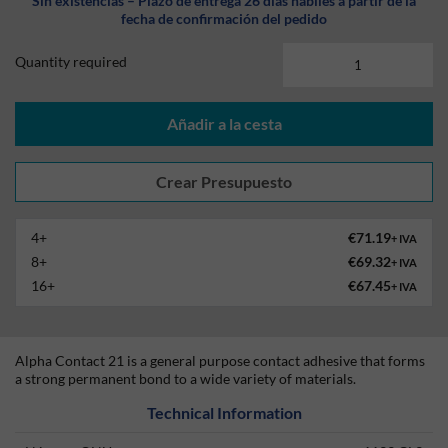
Sin existencias – Plazo de entrega 26 días hábiles a partir de la
fecha de confirmación del pedido
Quantity required
Añadir a la cesta
4+
€71.19
+ IVA
8+
€69.32
+ IVA
16+
€67.45
+ IVA
Alpha Contact 21 is a general purpose contact adhesive that forms
a strong permanent bond to a wide variety of materials.
Technical Information