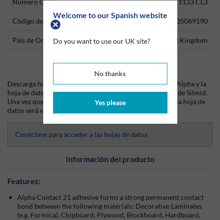
Número ONU
1133 CL3
Welcome to our Spanish website
Código del producto
35069190
País de Origen
United Kingdom
Do you want to use our UK site?
Data Sheets
No thanks
Descarga hoy mismo la hoja técnica (TDS) del producto Alpha y la
hoja de datos de seguridad (SDS) del producto Alpha desde Silmid.
Una vez que hayas iniciado sesión o te hayas registrado, la hoja de
Yes please
datos será visible para su descarga.
Conéctese para acceder a las hojas de datos
Información del producto
Features:
Alpha Contact 21 adhesive forms a strong permanent contact
bond between the following materials: Decorative Laminates
(e.g. Formica), Chipboard, Plywood, Blockboard, Hardboard,