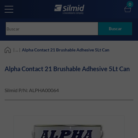
Skip
0
to
main
content
Buscar
| ... |
Alpha Contact 21 Brushable Adhesive 5Lt Can
Alpha Contact 21 Brushable Adhesive 5Lt Can
Silmid P/N:
ALPHA00064