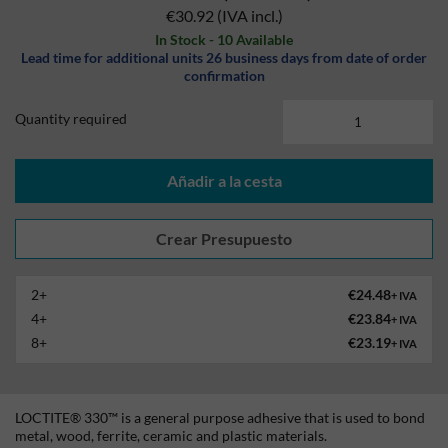
€30.92
(IVA incl.)
In Stock - 10 Available
Lead time for additional units 26 business days from date of order
confirmation
Quantity required
Añadir a la cesta
2+
€24.48
+ IVA
4+
€23.84
+ IVA
8+
€23.19
+ IVA
LOCTITE® 330™ is a general purpose adhesive that is used to bond
metal, wood, ferrite, ceramic and plastic materials.