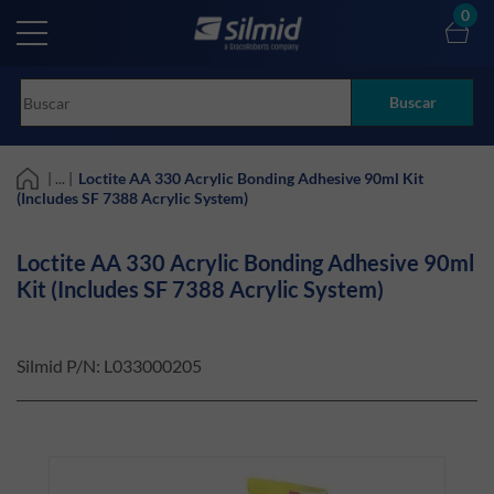
Skip
0
to
main
content
Buscar
| ... |
Loctite AA 330 Acrylic Bonding Adhesive 90ml Kit
(Includes SF 7388 Acrylic System)
Loctite AA 330 Acrylic Bonding Adhesive 90ml
Kit (Includes SF 7388 Acrylic System)
Silmid P/N:
L033000205