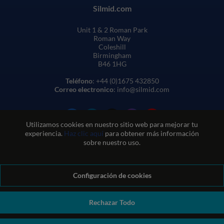
Silmid.com
Unit 1 & 2 Roman Park
Roman Way
Coleshill
Birmingham
B46 1HG
Teléfono
: +44 (0)1675 432850
Correo electronico
: info@silmid.com
Utilizamos cookies en nuestro sitio web para mejorar tu
experiencia.
Haz clic aquí
para obtener más información
sobre nuestro uso.
Configuración de cookies
Condiciones generales de venta
Condiciones de uso del sitio web
Política de privacidad y cookies
Política de calidad
Política medioambiental
Política REACH
Rechazar Todo
Declaración sobre la esclavitud moderna
© Sil-Mid 2026 Company registration number: 1460851. VAT