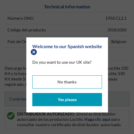
Technical Information
Número ONU
1950 CL2.1
Código del producto
35061000
País de Origen
Belgium
Welcome to our Spanish website
Data Sheets
Do you want to use our UK site?
Descarga hoy mismo la hoja técnica (TDS) del producto Loctite 330
Kit y la hoja de datos de seguridad (SDS) del producto Loctite 330
Kit desde Silmid. Una vez que hayas iniciado sesión o te hayas
No thanks
registrado, la hoja de datos será visible para su descarga.
Conéctese para acceder a las hojas de datos
Yes please
DISTRIBUIDOR AUTORIZADO:
Silmid es distribuidor
autorizado de los productos Loctite.
Haga clic aquí
para
consultar nuestro certificado de distribuidor autorizado.