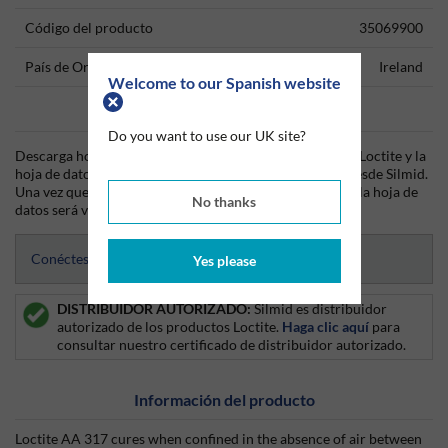
Código del producto
35069900
País de Origen
Ireland
Welcome to our Spanish website
Data Sheets
Do you want to use our UK site?
Descarga hoy mismo la hoja técnica (TDS) del producto Loctite y la
hoja de datos de seguridad (SDS) del producto Loctite desde Silmid.
Una vez que hayas iniciado sesión o te hayas registrado, la hoja de
No thanks
datos será visible para su descarga.
Conéctese para acceder a las hojas de datos
Yes please
DISTRIBUIDOR AUTORIZADO:
Silmid es distribuidor
autorizado de los productos Loctite.
Haga clic aquí
para
consultar nuestro certificado de distribuidor autorizado.
Información del producto
Loctite AA 317 cures when confined in the absence of air between