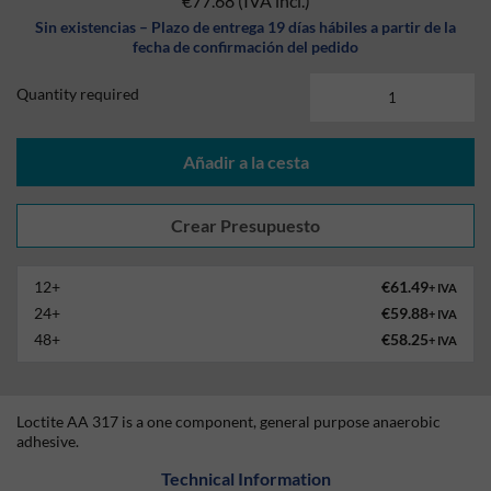
€77.68
(IVA incl.)
Sin existencias – Plazo de entrega 19 días hábiles a partir de la
fecha de confirmación del pedido
Quantity required
Añadir a la cesta
12+
€61.49
+ IVA
24+
€59.88
+ IVA
48+
€58.25
+ IVA
Loctite AA 317 is a one component, general purpose anaerobic
adhesive.
Technical Information