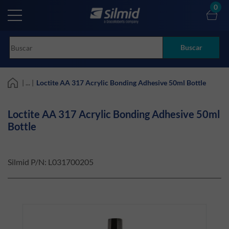
Skip
0
to
main
content
Buscar
| ... |
Loctite AA 317 Acrylic Bonding Adhesive 50ml Bottle
Loctite AA 317 Acrylic Bonding Adhesive 50ml
Bottle
Silmid P/N:
L031700205