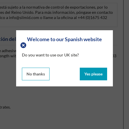
stá sujeto a la normativa de control de exportaciones, por lo
ntes del Reino Unido. Para más información, póngase en contacto
ico a info@silmid.com o llame a la oficina al +44 (0)1675 432
ión del producto
Welcome to our Spanish website
 adhesive for bonding ABS, PVC, acrylic, styrene, metals, wood,
Do you want to use our UK site?
trength with a fast cure at room temperature. Bonds gaps from .003
No thanks
Yes please
trates.