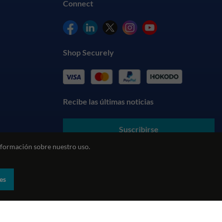
Connect
Shop Securely
Recibe las últimas noticias
Suscribirse
formación sobre nuestro uso.
Al enviar sus datos, usted acepta nuestros
Términos y
Condiciones
y entiende nuestra
Política de Privacidad
es
biental
Política REACH
Declaración sobre la esclavitud moderna
ecommerce by red