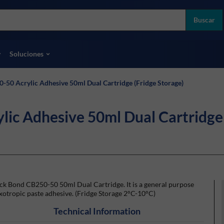
more
ol
Buscar
odas las marcas
Soluciones
-50 Acrylic Adhesive 50ml Dual Cartridge (Fridge Storage)
lic Adhesive 50ml Dual Cartridge 
ck Bond CB250-50 50ml Dual Cartridge. It is a general purpose
xotropic paste adhesive. (Fridge Storage 2°C-10°C)
Technical Information