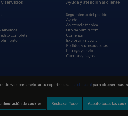
 y servicios
Ayuda y atención al cliente
os
Seguimiento del pedido
Ayuda
Asistencia técnica
 servimos
Uso de Silmid.com
crédito completa
Comenzar
mplimiento
Explorar y navegar
Pedidos y presupuestos
Entrega y envío
Cuentas y pagos
 sitio web para mejorar tu experiencia.
Haz clic aquí
para obtener más in
onfiguración de cookies
Rechazar Todo
Acepto todas las cooki
Política de privacidad y cookies
Política de calidad
Política medioam
Company registration number: 1460851. VAT number: GB 338 0755 48
|