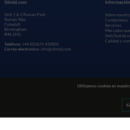
Silmid.com
Información
Unit 1 & 2 Roman Park
Sobre nosotr
Roman Way
Contáctenos
Coleshill
Servicios
Birmingham
Mercados que
B46 1HG
Solicitud de 
Calidad y cu
Teléfono
: +44 (0)1675 432850
Correo electronico
: info@silmid.com
Utilizamos cookies en nuestro
C
Condiciones generales de venta
Condiciones de uso del sitio web
© Sil-Mid 2026 