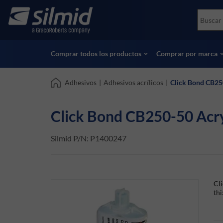
Skip
Accessories
Soco
to
Ensayos no destructivos (NDT)
Skydr
main
Ver todos los productos
Ver t
content
Comprar todos los productos
Comprar por marca
Adhesivos
|
Adhesivos acrílicos
|
Click Bond CB250
Click Bond CB250-50 Acry
Silmid P/N:
P1400247
Cli
thi