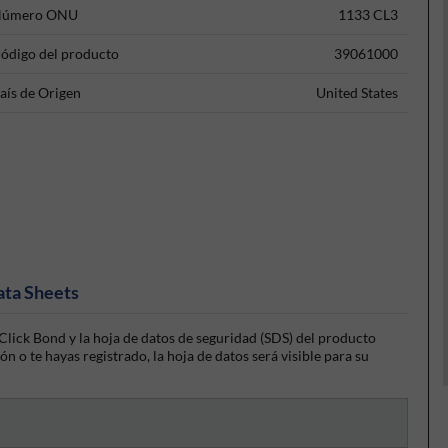
úmero ONU
1133 CL3
ódigo del producto
39061000
aís de Origen
United States
ata Sheets
lick Bond y la hoja de datos de seguridad (SDS) del producto
n o te hayas registrado, la hoja de datos será visible para su