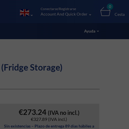
0
Conectarse/Registrarse
Account And Quick Order
Cesta
Ayuda
(Fridge Storage)
€273.24
(IVA no incl.)
€327.89
(IVA incl.)
Sin existencias – Plazo de entrega 89 días hábiles a