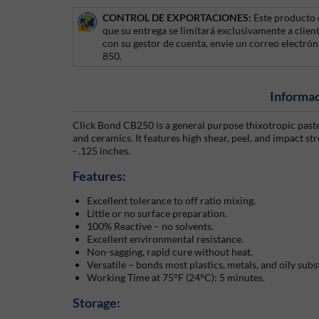
CONTROL DE EXPORTACIONES:
Este producto e
que su entrega se limitará exclusivamente a clie
con su gestor de cuenta, envíe un correo electrón
850.
Informac
Click Bond CB250 is a general purpose thixotropic paste
and ceramics. It features high shear, peel, and impact s
- .125 inches.
Features:
Excellent tolerance to off ratio mixing.
Little or no surface preparation.
100% Reactive – no solvents.
Excellent environmental resistance.
Non-sagging, rapid cure without heat.
Versatile – bonds most plastics, metals, and oily subs
Working Time at 75°F (24°C): 5 minutes.
Storage: