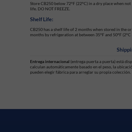
Store CB250 below 72°F (22°C) in a dry place when not
life. DO NOT FREEZE.
Shelf Life:
CB250 has a shelf life of 2 months when stored in the ori
months by refrigeration at between 35°F and 50°F (2°C 
Shippi
Entrega internacional
(entrega puerta a puerta) está di
calculan automáticamente basado en el peso, la ubicación
pueden elegir fábrica para arreglar su propia colección.