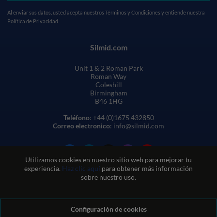
Al enviar sus datos, usted acepta nuestros
Términos y Condiciones
y entiende nuestra
Política de Privacidad
Silmid.com
Unit 1 & 2 Roman Park
Roman Way
Coleshill
Birmingham
B46 1HG
Teléfono
: +44 (0)1675 432850
Correo electronico
: info@silmid.com
Utilizamos cookies en nuestro sitio web para mejorar tu
experiencia.
Haz clic aquí
para obtener más información
sobre nuestro uso.
Configuración de cookies
Condiciones generales de venta
Condiciones de uso del sitio web