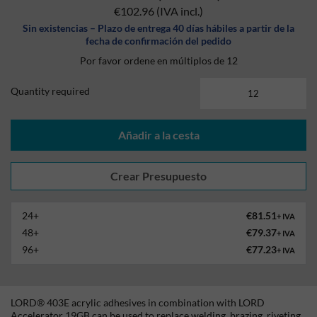
€102.96
(IVA incl.)
Sin existencias – Plazo de entrega 40 días hábiles a partir de la
fecha de confirmación del pedido
Por favor ordene en múltiplos de 12
Quantity required
Añadir a la cesta
24+
€81.51
+ IVA
48+
€79.37
+ IVA
96+
€77.23
+ IVA
LORD® 403E acrylic adhesives in combination with LORD
Accelerator 19GB can be used to replace welding, brazing, riveting