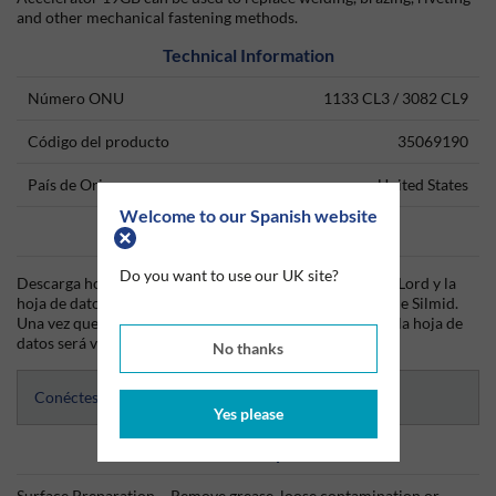
and other mechanical fastening methods.
Technical Information
Número ONU
1133 CL3 / 3082 CL9
Código del producto
35069190
País de Origen
United States
Welcome to our Spanish website
Data Sheets
Do you want to use our UK site?
Descarga hoy mismo la hoja técnica (TDS) del producto Lord y la
hoja de datos de seguridad (SDS) del producto Lord desde Silmid.
Una vez que hayas iniciado sesión o te hayas registrado, la hoja de
datos será visible para su descarga.
No thanks
Conéctese para acceder a las hojas de datos
Yes please
Información del producto
Surface Preparation – Remove grease, loose contamination or