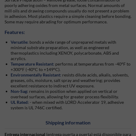
poorly adhering oxides from metal surfaces. Normal amounts of
mill oils and drawing compounds usually do not present a problem
in adhesion. Most plastics require a simple cleaning before bonding.
Some may require abrading for optimum performance.
Features:
Versatile:
bonds a wide range of unprepared metals with
minimal substrate preparation, as well as engineered
thermoplastics including XENOY, polycarbonate, ABS and
acrylics.
Temperature Resistant:
performs at temperatures from -40°F to
+300°F (-40°C to +149°C).
Environmentally Resistant:
resists dilute acids, alkalis, solvents,
greases, oils, moisture, salt spray and weathering; provides
excellent resistance to indirect UV exposure.
Non-Sag:
remains in position when applied on vertical or
overhead surfaces, allowing for greater process flexibility.
UL Rated:
- when mixed with LORD Accelerator 19, adhesive
system is UL 746C certified.
Shipping information
Entrega internacional
(entrega puerta a puerta) está disponible para