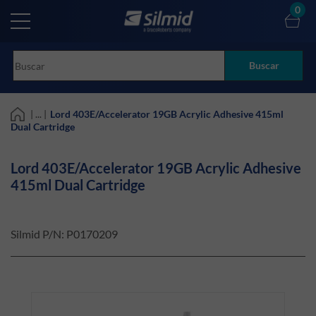
Skip
0
to
main
content
Buscar
| ... |
Lord 403E/Accelerator 19GB Acrylic Adhesive 415ml
Dual Cartridge
Lord 403E/Accelerator 19GB Acrylic Adhesive
415ml Dual Cartridge
Silmid P/N:
P0170209