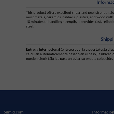
Informac
This product offers excellent shear and peel strength al
most metals, ceramics, rubbers, plastics, and wood with
10 minutes to handling strength, it provides fast, reliab
steel.
Shippi
Entrega internacional
(entrega puerta a puerta) está di
calculan automáticamente basado en el peso, la ubicación
pueden elegir fábrica para arreglar su propia colección.
Silmid.com
Información