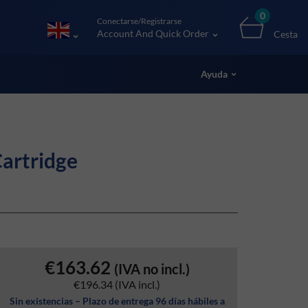
0
Conectarse/Registrarse
Account And Quick Order
Cesta
Ayuda
artridge
€163.62
(IVA no incl.)
€196.34
(IVA incl.)
Sin existencias – Plazo de entrega 96 días hábiles a