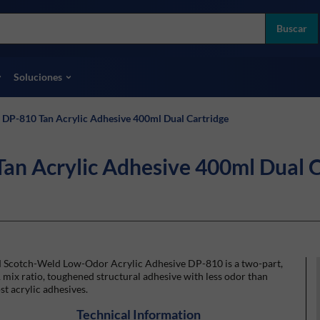
more
ol
Buscar
odas las marcas
Soluciones
DP-810 Tan Acrylic Adhesive 400ml Dual Cartridge
n Acrylic Adhesive 400ml Dual C
 Scotch-Weld Low-Odor Acrylic Adhesive DP-810 is a two-part,
 mix ratio, toughened structural adhesive with less odor than
t acrylic adhesives.
Technical Information