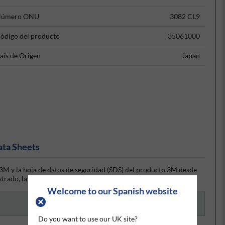
úmero ONU
3082 CL9
ódigo del producto
35061000
aís de Origen
Japan
ata Sheets
3M y la hoja de datos de seguridad (SDS) del producto 3M desde
trado, la hoja de datos será visible para su descarga.
Welcome to our Spanish website
Do you want to use our UK site?