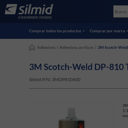
Skip
Accessories
Soco
to
Ensayos no destructivos (NDT)
Skydr
main
Ver todos los productos
Ver t
content
Comprar todos los productos
Comprar por marca
Adhesivos
|
Adhesivos acrílicos
|
3M Scotch-Weld 
3M Scotch-Weld DP-810 Ta
Silmid P/N:
3MDP810400
3M
1:1
mos