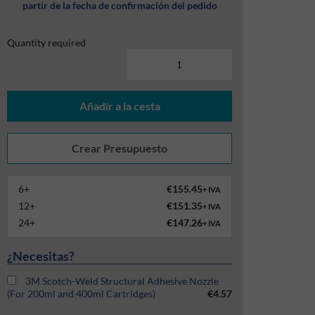
partir de la fecha de confirmación del pedido
Quantity required
Añadir a la cesta
6+
€155.45
+ IVA
12+
€151.35
+ IVA
24+
€147.26
+ IVA
¿Necesitas?
3M Scotch-Weld Structural Adhesive Nozzle
(For 200ml and 400ml Cartridges)
€4.57