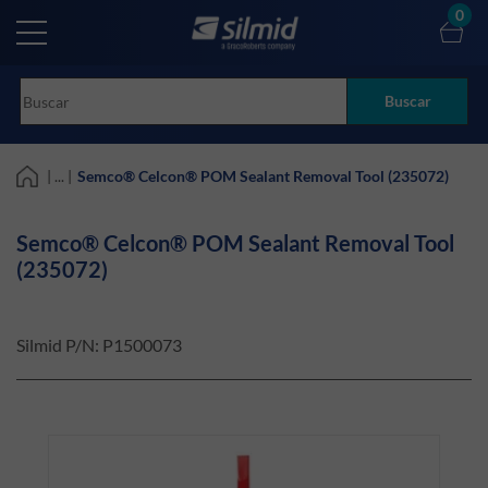
Skip
0
to
main
content
Buscar
| ... |
Semco® Celcon® POM Sealant Removal Tool (235072)
Semco® Celcon® POM Sealant Removal Tool
(235072)
Silmid P/N:
P1500073