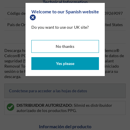
Technical Information
Welcome to our Spanish website
Código del producto
39269097
País de Origen
United States
Do you want to use our UK site?
Data Sheets
No thanks
Descarga hoy mismo la hoja técnica (TDS) del producto Semco®
Celcon® POM Sealant Removal Tool (235072) y la hoja de datos de
seguridad (SDS) del producto Semco® Celcon® POM Sealant
Yes please
Removal Tool (235072) desde Silmid. Una vez que hayas iniciado
sesión o te hayas registrado, la hoja de datos será visible para su
descarga.
Conéctese para acceder a las hojas de datos
DISTRIBUIDOR AUTORIZADO:
Silmid es distribuidor
autorizado de los productos PPG.
Información del producto