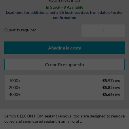
€7.55
(IVA incl.)
In Stock - 9 Available
Lead time for additional units 26 business days from date of order
confirmation
Quantity required
Añadir a la cesta
1000+
€5.97
+ IVA
2000+
€5.82
+ IVA
4000+
€5.66
+ IVA
Semco CELCON POM sealant removal tools are designed to remove
cured and semi-cured sealant from aircraft.