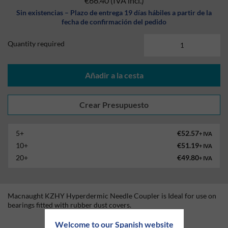
€66.40
(IVA incl.)
Sin existencias – Plazo de entrega 19 días hábiles a partir de la
fecha de confirmación del pedido
Quantity required
Añadir a la cesta
5+
€52.57
+ IVA
10+
€51.19
+ IVA
20+
€49.80
+ IVA
Macnaught KZHY Hyperdermic Needle Coupler is Ideal for use on
bearings fitted with rubber dust covers.
Technical Information
Welcome to our Spanish website