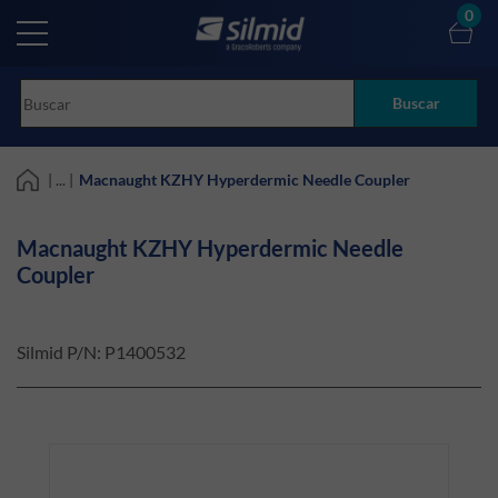
Skip
0
to
main
content
Buscar
| ... |
Macnaught KZHY Hyperdermic Needle Coupler
Macnaught KZHY Hyperdermic Needle
Coupler
Silmid P/N:
P1400532