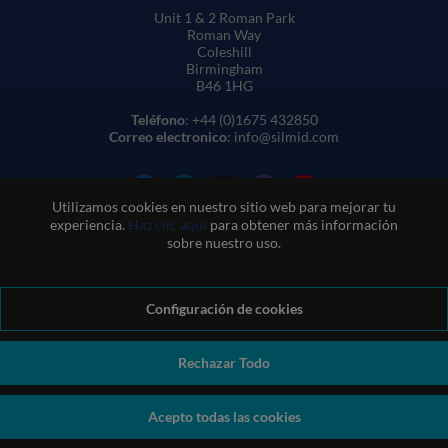
Unit 1 & 2 Roman Park
Roman Way
Coleshill
Birmingham
B46 1HG
Teléfono
: +44 (0)1675 432850
Correo electronico
: info@silmid.com
Utilizamos cookies en nuestro sitio web para mejorar tu
experiencia.
Haz clic aquí
para obtener más información
sobre nuestro uso.
Configuración de cookies
Condiciones generales de venta
Condiciones de uso del sitio web
Política de privacidad y cookies
Política de calidad
Política medioambiental
Política REACH
Rechazar Todo
Declaración sobre la esclavitud moderna
© Sil-Mid 2026 Company registration number: 1460851. VAT
Acepto todas las cookies
number: GB 338 0755 48
|
ecommerce by red