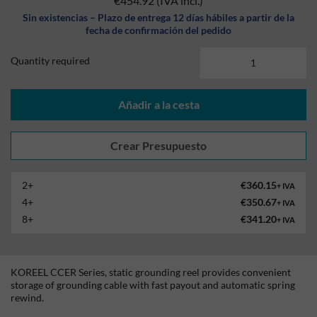
€454.92
(IVA incl.)
Sin existencias – Plazo de entrega 12 días hábiles a partir de la
fecha de confirmación del pedido
Quantity required
Añadir a la cesta
2+
€360.15
+ IVA
4+
€350.67
+ IVA
8+
€341.20
+ IVA
KOREEL CCER Series, static grounding reel provides convenient
storage of grounding cable with fast payout and automatic spring
rewind.