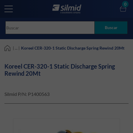
Skip
0
to
main
content
Buscar
| ... |
Koreel CER-320-1 Static Discharge Spring Rewind 20Mt
Koreel CER-320-1 Static Discharge Spring
Rewind 20Mt
Silmid P/N:
P1400563