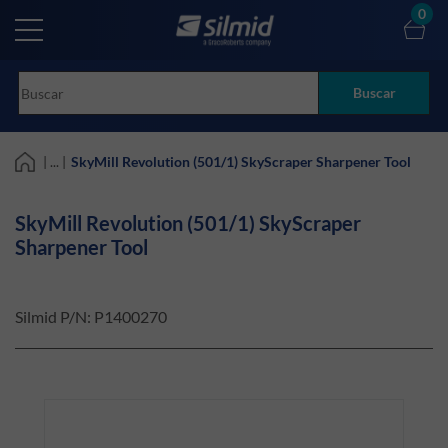
Skip
0
to
main
content
Buscar
| ... |
SkyMill Revolution (501/1) SkyScraper Sharpener Tool
SkyMill Revolution (501/1) SkyScraper
Sharpener Tool
Silmid P/N:
P1400270