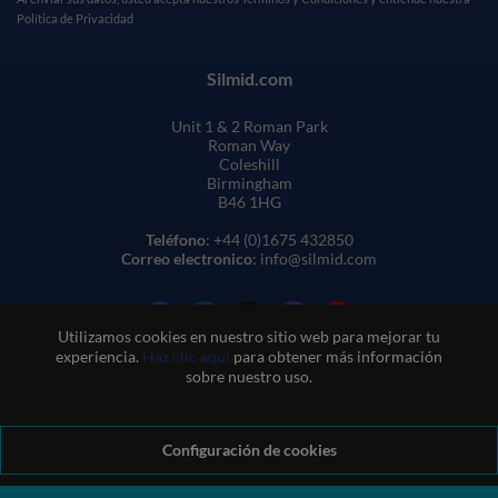
Política de Privacidad
Silmid.com
Unit 1 & 2 Roman Park
Roman Way
Coleshill
Birmingham
B46 1HG
Teléfono
: +44 (0)1675 432850
Correo electronico
: info@silmid.com
Utilizamos cookies en nuestro sitio web para mejorar tu
experiencia.
Haz clic aquí
para obtener más información
sobre nuestro uso.
Configuración de cookies
Condiciones generales de venta
Condiciones de uso del sitio web
Política de privacidad y cookies
Política de calidad