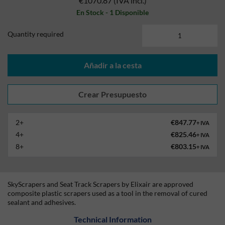
€1070.87
(IVA incl.)
En Stock - 1 Disponible
Quantity required
Añadir a la cesta
2+
€847.77
+ IVA
4+
€825.46
+ IVA
8+
€803.15
+ IVA
SkyScrapers and Seat Track Scrapers by Elixair are approved
composite plastic scrapers used as a tool in the removal of cured
sealant and adhesives.
Technical Information