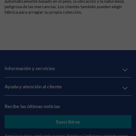
automáticamente basado en el peso, la ubicación y la naturaleza
peligrosa de las mercancías. Los clientes también pueden elegir
fábrica para arreglar su propia colección.
Información y servicios
Ayuda y atención al cliente
Recibe las últimas noticias
Suscribirse
Al enviar sus datos, usted acepta nuestros
Términos y Condiciones
y entiende nuestra