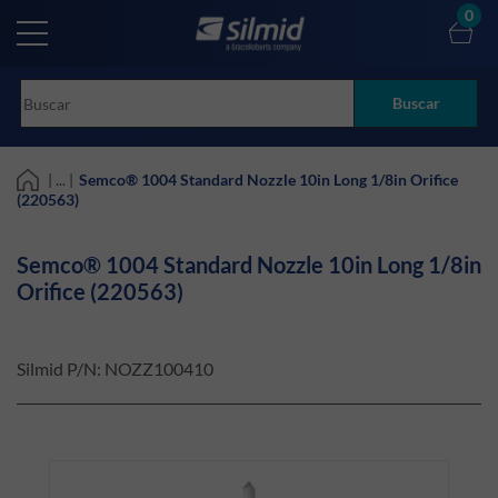
Skip
0
to
main
content
Buscar
| ... |
Semco® 1004 Standard Nozzle 10in Long 1/8in Orifice
(220563)
Semco® 1004 Standard Nozzle 10in Long 1/8in
Orifice (220563)
Silmid P/N:
NOZZ100410