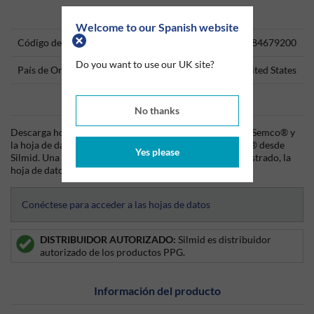
Technical Information
Welcome to our Spanish website
Código del producto
84679200
Do you want to use our UK site?
País de Origen
United States
Data Sheets
No thanks
Descarga hoy mismo la hoja técnica (TDS) del producto Semco® y
la hoja de datos de seguridad (SDS) del producto Semco® desde
Yes please
Silmid. Una vez que hayas iniciado sesión o te hayas registrado, la
hoja de datos será visible para su descarga.
Conéctese para acceder a las hojas de datos
DISTRIBUIDOR AUTORIZADO:
Silmid es distribuidor
autorizado de los productos PPG.
Información del producto