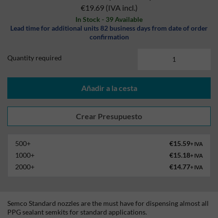
€19.69
(IVA incl.)
In Stock - 39 Available
Lead time for additional units 82 business days from date of order
confirmation
Quantity required
Añadir a la cesta
500+
€15.59
+ IVA
1000+
€15.18
+ IVA
2000+
€14.77
+ IVA
Semco Standard nozzles are the must have for dispensing almost all
PPG sealant semkits for standard applications.