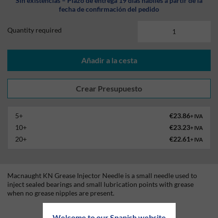
Sin existencias – Plazo de entrega 19 días hábiles a partir de la
fecha de confirmación del pedido
Quantity required
Añadir a la cesta
5+
€23.86
+ IVA
10+
€23.23
+ IVA
20+
€22.61
+ IVA
Macnaught KN Grease Injector Needle is a small needle used to
inject sealed bearings and small lubrication points with grease
when no grease nipples are present.
Technical Information
Welcome to our Spanish website