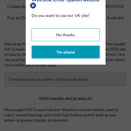
Código del producto
84131100
Do you want to use our UK site?
País de Origen
Australia
Data Sheets
No thanks
Descarga hoy mismo la hoja técnica (TDS) del producto Macnaught
KN Grease Injector Needle y la hoja de datos de seguridad (SDS) del
Yes please
producto Macnaught KN Grease Injector Needle desde Silmid. Una
vez que hayas iniciado sesión o te hayas registrado, la hoja de datos
será visible para su descarga.
Conéctese para acceder a las hojas de datos
Información del producto
Macnaught KN Grease Injector Needle is a small needle used to
inject sealed bearings and small lubrication points with grease
when no grease nipples are present.