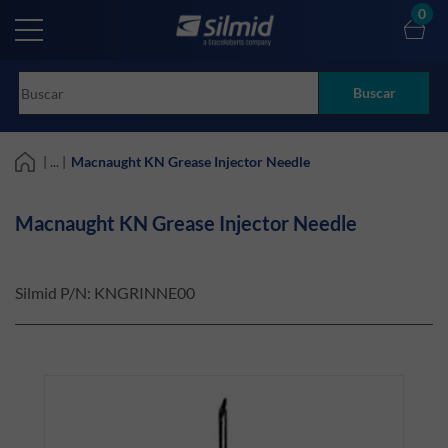
Skip
0
to
main
content
Buscar
| ... |
Macnaught KN Grease Injector Needle
Macnaught KN Grease Injector Needle
Silmid P/N:
KNGRINNE00