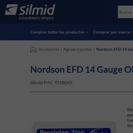
Skip
Accessories
Soco
to
Ensayos no destructivos (NDT)
Skydr
main
Ver todos los productos
Ver t
content
Comprar todos los productos
Comprar por marca
Accesorios
|
Agujas y puntas
|
Nordson EFD 14 Gaug
Nordson EFD 14 Gauge Oliv
Silmid P/N:
7018045
Nor
pas
hub
tho