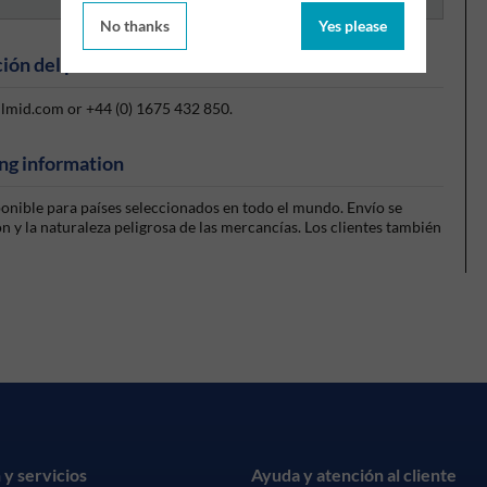
No thanks
Yes please
ión del producto
silmid.com or +44 (0) 1675 432 850.
ng information
sponible para países seleccionados en todo el mundo. Envío se
 y la naturaleza peligrosa de las mercancías. Los clientes también
 y servicios
Ayuda y atención al cliente