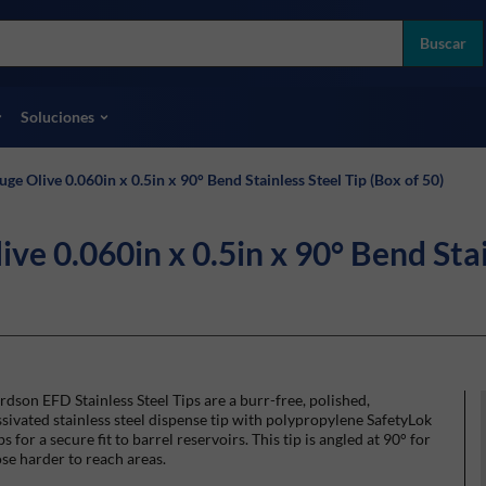
more
ol
Buscar
odas las marcas
Soluciones
e Olive 0.060in x 0.5in x 90° Bend Stainless Steel Tip (Box of 50)
e 0.060in x 0.5in x 90° Bend Stain
dson EFD Stainless Steel Tips are a burr-free, polished,
sivated stainless steel dispense tip with polypropylene SafetyLok
s for a secure fit to barrel reservoirs. This tip is angled at 90° for
se harder to reach areas.