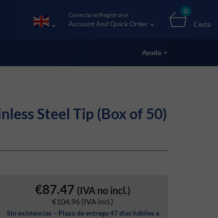
0
Conectarse/Registrarse
Account And Quick Order
Cesta
Ayuda
less Steel Tip (Box of 50)
€87.47
(IVA no incl.)
€104.96
(IVA incl.)
Sin existencias – Plazo de entrega 47 días hábiles a