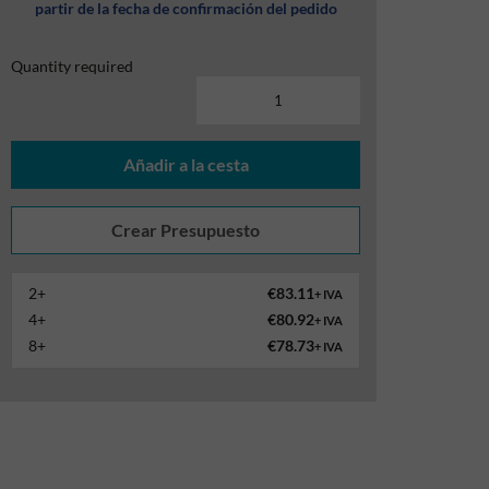
partir de la fecha de confirmación del pedido
Quantity required
Añadir a la cesta
2+
€83.11
+ IVA
4+
€80.92
+ IVA
8+
€78.73
+ IVA