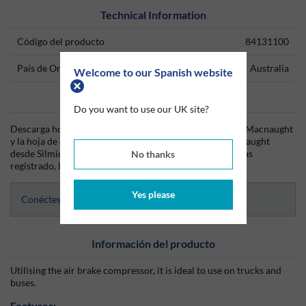
Technical Information
Código del producto
84131100
País de Origen
Australia
Welcome to our Spanish website
Data Sheets
Do you want to use our UK site?
Descarga hoy mismo la hoja técnica (TDS) del producto Macnaught
y la hoja de datos de seguridad (SDS) del producto Macnaught
desde Silmid. Una vez que hayas iniciado sesión o te hayas
No thanks
registrado, la hoja de datos será visible para su descarga.
Yes please
Conéctese para acceder a las hojas de datos
Información del producto
Utilising the air brake compressor, it is ideal to use on trucks and
buses.
Features: