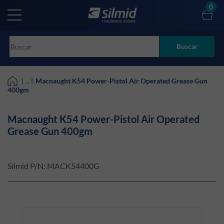
Skip
0
to
main
content
Buscar
| ... |
Macnaught K54 Power-Pistol Air Operated Grease Gun
400gm
Macnaught K54 Power-Pistol Air Operated
Grease Gun 400gm
Silmid P/N:
MACK54400G