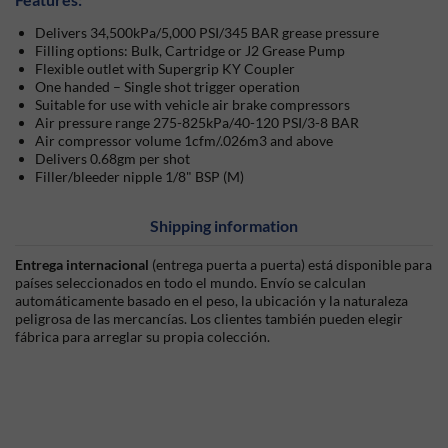
Delivers 34,500kPa/5,000 PSI/345 BAR grease pressure
Filling options: Bulk, Cartridge or J2 Grease Pump
Flexible outlet with Supergrip KY Coupler
One handed – Single shot trigger operation
Suitable for use with vehicle air brake compressors
Air pressure range 275-825kPa/40-120 PSI/3-8 BAR
Air compressor volume 1cfm/.026m3 and above
Delivers 0.68gm per shot
Filler/bleeder nipple 1/8" BSP (M)
Shipping information
Entrega internacional
(entrega puerta a puerta) está disponible para
países seleccionados en todo el mundo. Envío se calculan
automáticamente basado en el peso, la ubicación y la naturaleza
peligrosa de las mercancías. Los clientes también pueden elegir
fábrica para arreglar su propia colección.