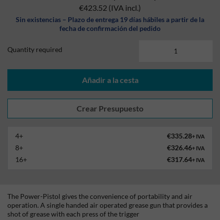
€423.52
(IVA incl.)
Sin existencias – Plazo de entrega 19 días hábiles a partir de la
fecha de confirmación del pedido
Quantity required
Añadir a la cesta
4+
€335.28
+ IVA
8+
€326.46
+ IVA
16+
€317.64
+ IVA
The Power-Pistol gives the convenience of portability and air
operation. A single handed air operated grease gun that provides a
shot of grease with each press of the trigger