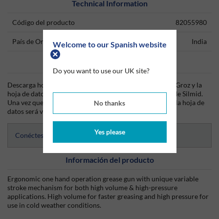
Technical Information
Código del producto
82055980
País de Origen
India
Welcome to our Spanish website
Data Sheets
Do you want to use our UK site?
Descarga hoy mismo la hoja técnica (TDS) del producto Groz y la
hoja de datos de seguridad (SDS) del producto Groz desde Silmid.
Una vez que hayas iniciado sesión o te hayas registrado, la hoja de
No thanks
datos será visible para su descarga.
Yes please
Conéctese para acceder a las hojas de datos
Información del producto
Ergonomic one hand operation grease gun with unique variable
stroke mechanism for both high volume & high-pressure
applications. High volume for faster greasing and high pressure for
use in cold weather conditions.