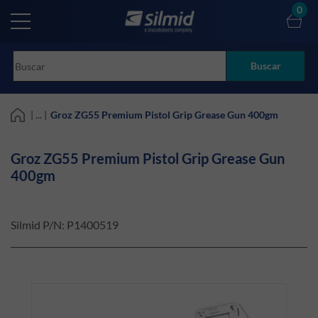
Skip
0
to
main
content
Buscar
| ... |
Groz ZG55 Premium Pistol Grip Grease Gun 400gm
Groz ZG55 Premium Pistol Grip Grease Gun
400gm
Silmid P/N:
P1400519