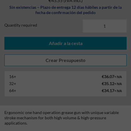
€45.55
(IVA incl.)
Sin existencias – Plazo de entrega 12 días hábiles a partir de la
fecha de confirmación del pedido
Quantity required
Añadir a la cesta
16+
€36.07
+ IVA
32+
€35.12
+ IVA
64+
€34.17
+ IVA
Ergonomic one hand operation grease gun with unique variable
stroke mechanism for both high volume & high-pressure
applications.