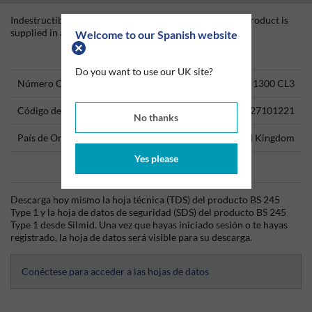
Indestructible Paint White Spirit Solvent Cleaner. This product is
supplied in a 1Lt Can *BS245 Type 1
Welcome to our Spanish website
Technical Information
Do you want to use our UK site?
Número ONU
1300 CL3
Código del producto
27101221
No thanks
País de Origen
United Kingdom
Yes please
Data Sheets
Descarga hoy mismo la hoja técnica (TDS) del producto BS 245
Type 1 y la hoja de datos de seguridad (SDS) del producto BS 245
Type 1 desde Silmid. Una vez que hayas iniciado sesión o te hayas
registrado, la hoja de datos será visible para su descarga.
Conéctese para acceder a las hojas de datos