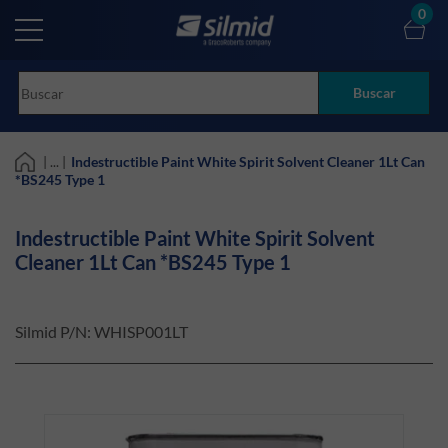
Skip
0
to
main
content
Buscar
| ... |
Indestructible Paint White Spirit Solvent Cleaner 1Lt Can
*BS245 Type 1
Indestructible Paint White Spirit Solvent
Cleaner 1Lt Can *BS245 Type 1
Silmid P/N:
WHISP001LT