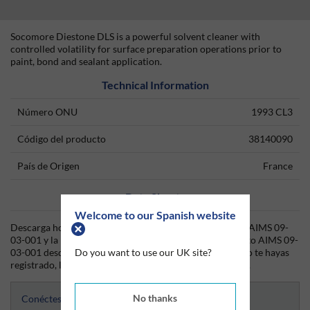
Socomore Diestone DLS is a powerful solvent cleaner with
controlled volatility for surface preparation operations prior to
paint, bond and sealant application.
Technical Information
Número ONU
1993 CL3
Código del producto
38140090
País de Origen
France
Data Sheets
Welcome to our Spanish website
Descarga hoy mismo la hoja técnica (TDS) del producto AIMS 09-
03-001 y la hoja de datos de seguridad (SDS) del producto AIMS 09-
Do you want to use our UK site?
03-001 desde Silmid. Una vez que hayas iniciado sesión o te hayas
registrado, la hoja de datos será visible para su descarga.
No thanks
Conéctese para acceder a las hojas de datos