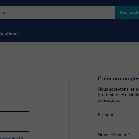
more
ol
Recherch
toutes les marques
Solutions
Créer un compte
Nous acceptons les en
professionnel ou indu
domestique.
Prénom
*
Nom de famille
*
sse oublié ?