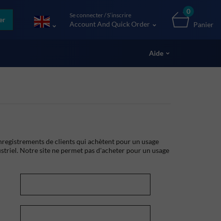
0
Se connecter / S’inscrire
er
Account And Quick Order
Panier
Aide
registrements de clients qui achètent pour un usage
striel. Notre site ne permet pas d'acheter pour un usage