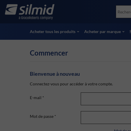
Skip
Accessories
Soco
to
Essais non destructifs (NDT)
Skydr
main
Voir tous les produits
Voir 
content
Acheter tous les produits
Acheter par marque
Commencer
Bienvenue à nouveau
Connectez-vous pour accéder à votre compte.
E-mail
*
Mot de passe
*
Mot de pa