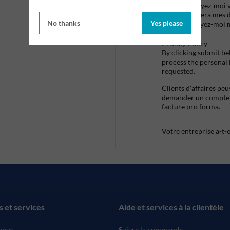
Envoyez-moi vo
utilisera mes 
No thanks
Yes please
envoyez-moi 
Privacy Policy
By clicking submit be
process the personal
requested.
Clients d'affaires pe
demander un compte d
facture pro forma.
Votre entreprise a-t-
s et services
Aide et services à la clientèle
nous
Suivre la commande