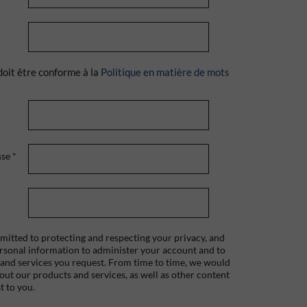
doit être conforme à la
Politique en matière de mots
sse
*
itted to protecting and respecting your privacy, and
ersonal information to administer your account and to
 and services you request. From time to time, we would
bout our products and services, as well as other content
t to you.