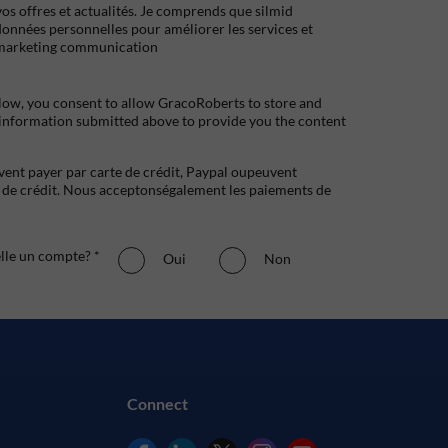
s offres et actualités. Je comprends que silmid
données personnelles pour améliorer les services et
marketing communication
low, you consent to allow GracoRoberts to store and
 information submitted above to provide you the content
uvent payer par carte de crédit, Paypal oupeuvent
e crédit. Nous acceptonségalement les paiements de
elle un compte? *
Oui
Non
Connect