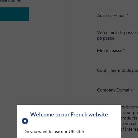
r
Adresse E-mail
*
Votre mot de passe 
de passe
Mot de passe
*
Confirmer mot de pa
Company Domain
*
Graco Roberts is comm
we'll only use your p
Welcome to our French website
provide the products
like to contact you a
that may be of interes
Do you want to use our UK site?