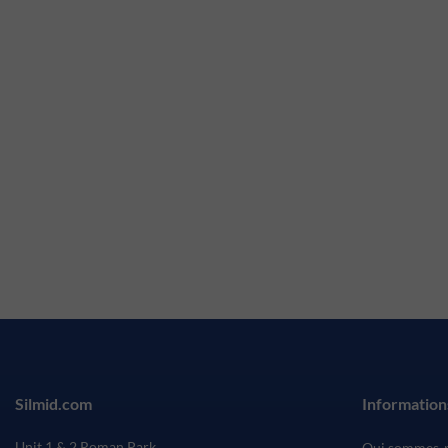
Silmid.com
Information
Unit 1 & 2 Roman Park
Qui sommes-