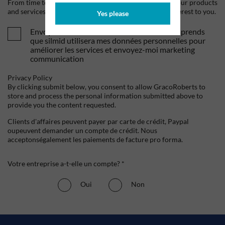
From time to time, we would like to contact you about our products
and services, as well as other content that may be of interest to you.
Yes please
Envoyez-moi vos offres et actualités. Je comprends
que silmid utilisera mes données personnelles pour
améliorer les services et envoyez-moi marketing
communication
Privacy Policy
By clicking submit below, you consent to allow GracoRoberts to
store and process the personal information submitted above to
provide you the content requested.
Clients d'affaires peuvent payer par carte de crédit, Paypal
oupeuvent demander un compte de crédit. Nous
acceptonségalement les paiements de facture pro forma.
Votre entreprise a-t-elle un compte? *
Oui
Non