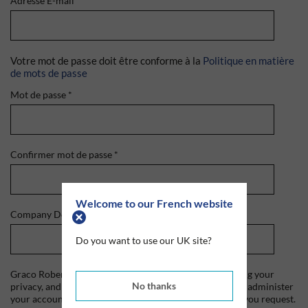
Adresse E-mail
*
Votre mot de passe doit être conforme à la
Politique en matière
de mots de passe
Mot de passe
*
Confirmer mot de passe
*
Welcome to our French website
Company Domain
*
Do you want to use our UK site?
Graco Roberts is committed to protecting and respecting your
No thanks
privacy, and we'll only use your personal information to administer
your account and to provide the products and services you request.