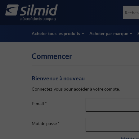
Skip
Accessories
Soco
to
Essais non destructifs (NDT)
Skydr
main
Voir tous les produits
Voir 
content
Acheter tous les produits
Acheter par marque
Commencer
Bienvenue à nouveau
Connectez-vous pour accéder à votre compte.
E-mail
*
Mot de passe
*
Mot de pa