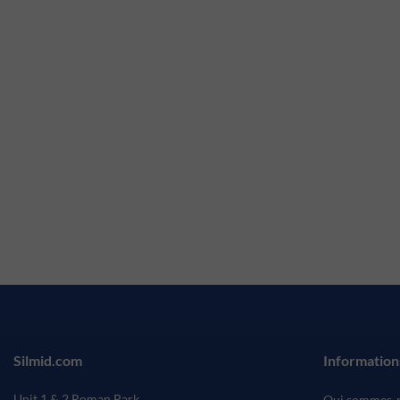
Silmid.com
Information
Unit 1 & 2 Roman Park
Qui sommes-