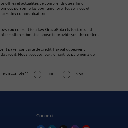
s offres et actualités. Je comprends que silmid
données personnelles pour améliorer les services et
marketing communication
low, you consent to allow GracoRoberts to store and
 information submitted above to provide you the content
uvent payer par carte de crédit, Paypal oupeuvent
e crédit. Nous acceptonségalement les paiements de
elle un compte? *
Oui
Non
Connect