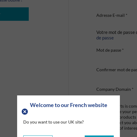
r
Adresse E-mail
*
Votre mot de passe 
de passe
Mot de passe
*
Confirmer mot de pa
Company Domain
*
Welcome to our French website
Graco Roberts is comm
we'll only use your p
provide the products
Do you want to use our UK site?
like to contact you a
that may be of interes