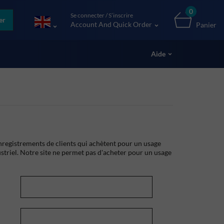
0
Se connecter / S’inscrire
er
Account And Quick Order
Panier
Aide
registrements de clients qui achètent pour un usage
striel. Notre site ne permet pas d'acheter pour un usage