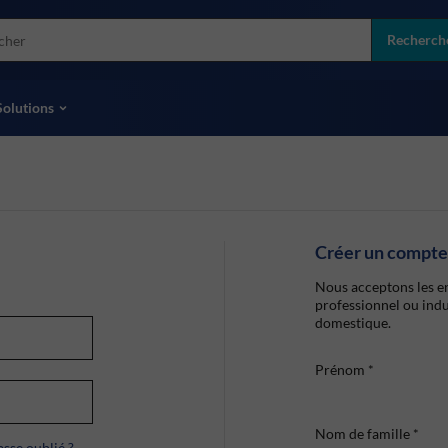
more
ol
Recherch
toutes les marques
Solutions
Créer un compte
Nous acceptons les en
professionnel ou indu
domestique.
Prénom
*
Nom de famille
*
sse oublié ?