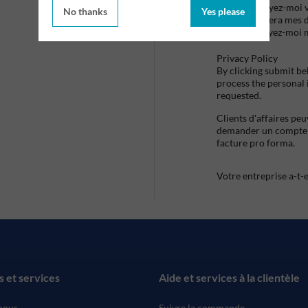
Envoyez-moi vo
No thanks
Yes please
utilisera mes 
envoyez-moi 
Privacy Policy
By clicking submit be
process the personal
requested.
Clients d'affaires pe
demander un compte d
facture pro forma.
Votre entreprise a-t-
s et services
Aide et services à la clientèle
nous
Suivre la commande