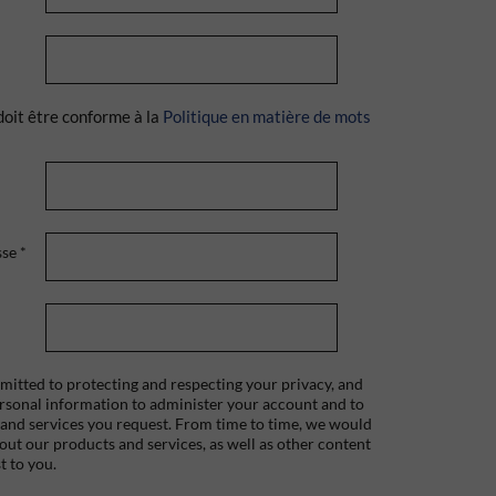
doit être conforme à la
Politique en matière de mots
sse
*
itted to protecting and respecting your privacy, and
ersonal information to administer your account and to
 and services you request. From time to time, we would
bout our products and services, as well as other content
t to you.