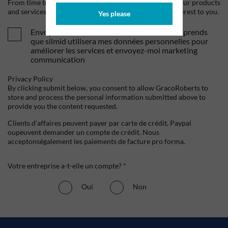
From time to time, we would like to contact you about our products
and services, as well as other content that may be of interest to you.
Yes please
Envoyez-moi vos offres et actualités. Je comprends
que silmid utilisera mes données personnelles pour
améliorer les services et envoyez-moi marketing
communication
Privacy Policy
By clicking submit below, you consent to allow GracoRoberts to
store and process the personal information submitted above to
provide you the content requested.
Clients d'affaires peuvent payer par carte de crédit, Paypal
oupeuvent demander un compte de crédit. Nous
acceptonségalement les paiements de facture pro forma.
Votre entreprise a-t-elle un compte? *
Oui
Non