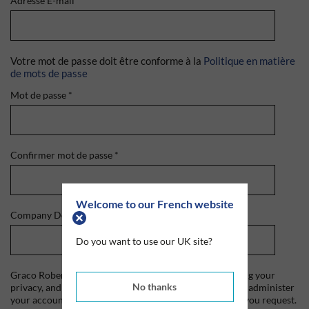
Adresse E-mail
*
Votre mot de passe doit être conforme à la
Politique en matière
de mots de passe
Mot de passe
*
Confirmer mot de passe
*
Welcome to our French website
Company Domain
*
Do you want to use our UK site?
Graco Roberts is committed to protecting and respecting your
No thanks
privacy, and we'll only use your personal information to administer
your account and to provide the products and services you request.