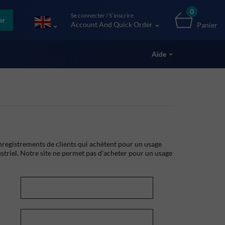
0
Se connecter / S’inscrire
er
Account And Quick Order
Panier
Aide
registrements de clients qui achètent pour un usage
striel. Notre site ne permet pas d'acheter pour un usage