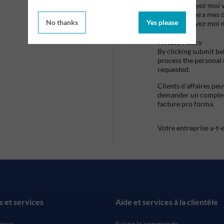
Envoyez-moi vo
utilisera mes 
No thanks
Yes please
envoyez-moi 
Privacy Policy
By clicking submit be
process the personal
requested.
Clients d'affaires pe
demander un compte d
facture pro forma.
Votre entreprise a-t-
s et services
Aide et services à la clientèle
nous
Suivre la commande