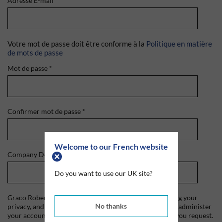
Adresse E-mail
*
Votre mot de passe doit être conforme à la
Politique en matière
de mots de passe
Mot de passe
*
Confirmer mot de passe
*
Welcome to our French website
Company Domain
*
Do you want to use our UK site?
Graco Roberts is committed to protecting and respecting your
No thanks
privacy, and we'll only use your personal information to administer
your account and to provide the products and services you request.