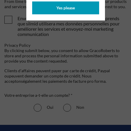
From time to time, we would like to contact you about our products
and services, as well as other content that may be of interest to you.
Yes please
Envoyez-moi vos offres et actualités. Je comprends
que silmid utilisera mes données personnelles pour
améliorer les services et envoyez-moi marketing
communication
Privacy Policy
By clicking submit below, you consent to allow GracoRoberts to
store and process the personal information submitted above to
provide you the content requested.
Clients d'affaires peuvent payer par carte de crédit, Paypal
oupeuvent demander un compte de crédit. Nous
acceptonségalement les paiements de facture pro forma.
Votre entreprise a-t-elle un compte? *
Oui
Non