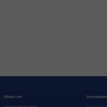
Silmid.com
Information
Unit 1 & 2 Roman Park
Qui sommes-