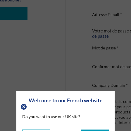
r
Adresse E-mail
*
Votre mot de passe 
de passe
Mot de passe
*
Confirmer mot de pa
Company Domain
*
Welcome to our French website
Graco Roberts is comm
we'll only use your p
provide the products
Do you want to use our UK site?
like to contact you a
that may be of interes