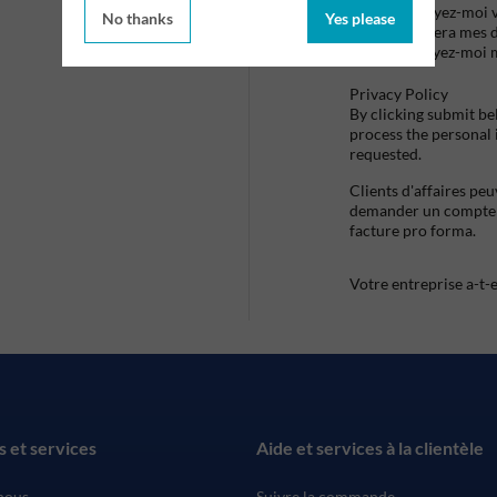
Envoyez-moi vo
No thanks
Yes please
utilisera mes 
envoyez-moi 
Privacy Policy
By clicking submit be
process the personal
requested.
Clients d'affaires pe
demander un compte d
facture pro forma.
Votre entreprise a-t-
s et services
Aide et services à la clientèle
nous
Suivre la commande