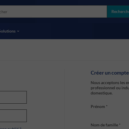
more
ol
Recherch
toutes les marques
Solutions
Créer un compte
Nous acceptons les en
professionnel ou indu
domestique.
Prénom
*
Nom de famille
*
sse oublié ?