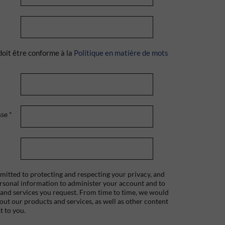
doit être conforme à la
Politique en matière de mots
sse
*
itted to protecting and respecting your privacy, and
ersonal information to administer your account and to
 and services you request. From time to time, we would
bout our products and services, as well as other content
t to you.