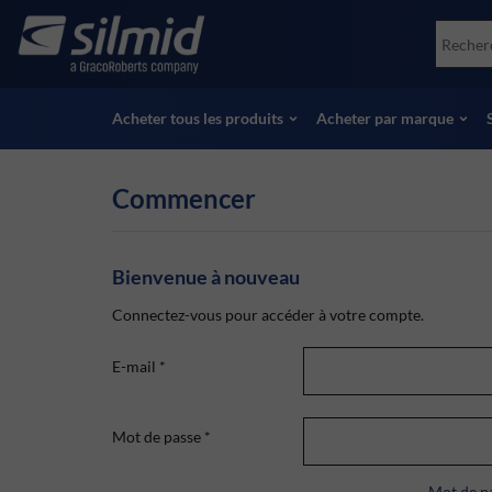
Skip
Accessories
Soco
to
Essais non destructifs (NDT)
Skydr
main
Voir tous les produits
Voir 
content
Acheter tous les produits
Acheter par marque
Commencer
Bienvenue à nouveau
Connectez-vous pour accéder à votre compte.
E-mail
*
Mot de passe
*
Mot de pa