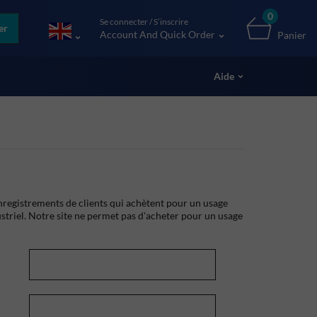
0
Se connecter / S’inscrire
er
Account And Quick Order
Panier
Aide
registrements de clients qui achètent pour un usage
striel. Notre site ne permet pas d'acheter pour un usage