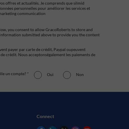
s offres et actualités. Je comprends que silmid
données personnelles pour améliorer les services et
marketing communication
low, you consent to allow GracoRoberts to store and
 information submitted above to provide you the content
uvent payer par carte de crédit, Paypal oupeuvent
e crédit. Nous acceptonségalement les paiements de
elle un compte? *
Oui
Non
Connect