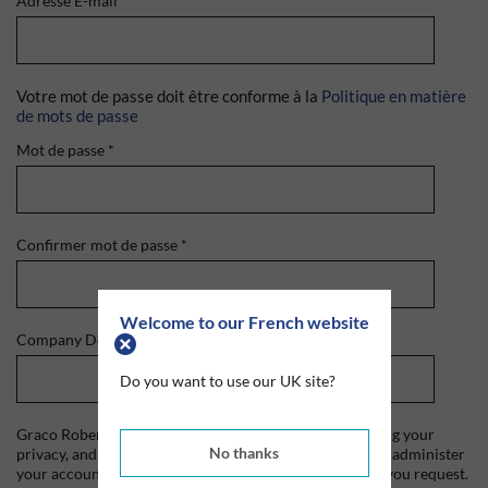
Adresse E-mail
*
Votre mot de passe doit être conforme à la
Politique en matière
de mots de passe
Mot de passe
*
Confirmer mot de passe
*
Welcome to our French website
Company Domain
*
Do you want to use our UK site?
Graco Roberts is committed to protecting and respecting your
No thanks
privacy, and we'll only use your personal information to administer
your account and to provide the products and services you request.