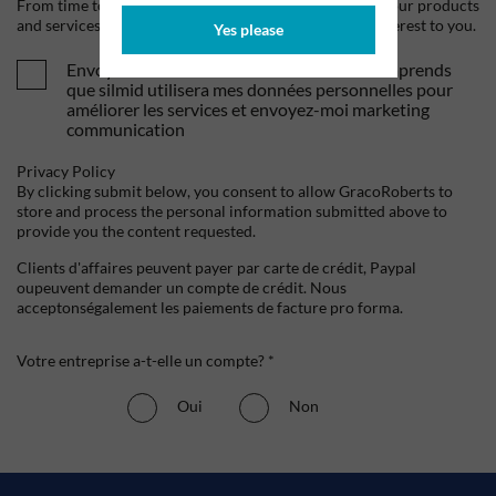
From time to time, we would like to contact you about our products
and services, as well as other content that may be of interest to you.
Yes please
Envoyez-moi vos offres et actualités. Je comprends
que silmid utilisera mes données personnelles pour
améliorer les services et envoyez-moi marketing
communication
Privacy Policy
By clicking submit below, you consent to allow GracoRoberts to
store and process the personal information submitted above to
provide you the content requested.
Clients d'affaires peuvent payer par carte de crédit, Paypal
oupeuvent demander un compte de crédit. Nous
acceptonségalement les paiements de facture pro forma.
Votre entreprise a-t-elle un compte? *
Oui
Non