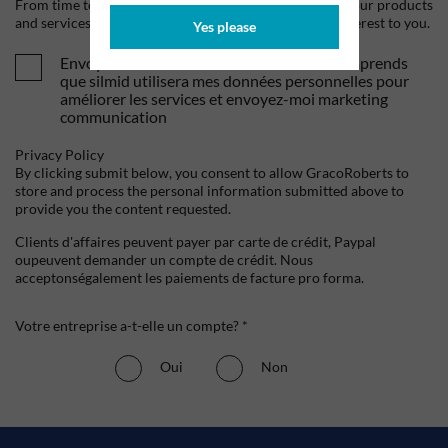
From time to time, we would like to contact you about our products
and services, as well as other content that may be of interest to you.
Yes please
Envoyez-moi vos offres et actualités. Je comprends
que silmid utilisera mes données personnelles pour
améliorer les services et envoyez-moi marketing
communication
Privacy Policy
By clicking submit below, you consent to allow GracoRoberts to
store and process the personal information submitted above to
provide you the content requested.
Clients d'affaires peuvent payer par carte de crédit, Paypal
oupeuvent demander un compte de crédit. Nous
acceptonségalement les paiements de facture pro forma.
Votre entreprise a-t-elle un compte? *
Oui
Non