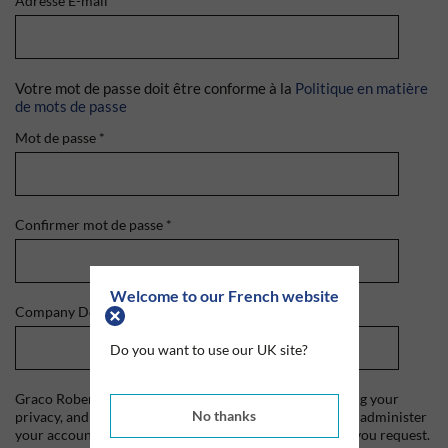
Adresse E-mail
*
Votre mot de passe doit être conforme à la
Politique en matière
de mots de passe
Mot de passe
*
Confirmer mot de passe
*
Welcome to our French website
Company Domain
*
Do you want to use our UK site?
Graco Roberts is committed to protecting and respecting your
No thanks
privacy, and we'll only use your personal information to administer
your account and to provide the products and services you request.